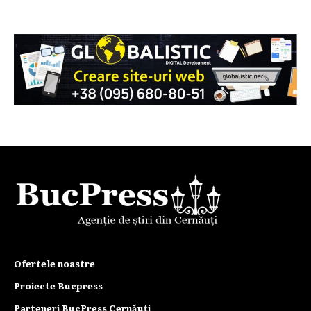
Ofertele noastre
Proiecte Bucpress
Parteneri BucPress Cernăuți