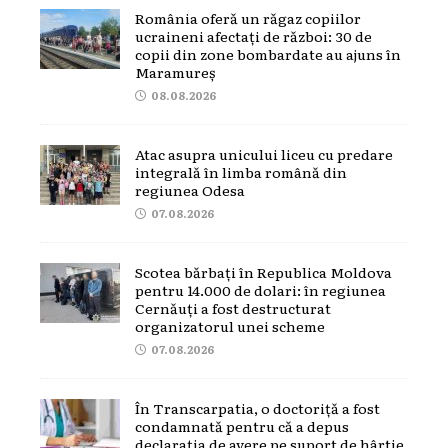
România oferă un răgaz copiilor
ucraineni afectați de război: 30 de
copii din zone bombardate au ajuns în
Maramureș
08.08.2026
Atac asupra unicului liceu cu predare
integrală în limba română din
regiunea Odesa
07.08.2026
Scotea bărbați în Republica Moldova
pentru 14.000 de dolari: în regiunea
Cernăuți a fost destructurat
organizatorul unei scheme
07.08.2026
În Transcarpatia, o doctoriță a fost
condamnată pentru că a depus
declarația de avere pe suport de hârtie