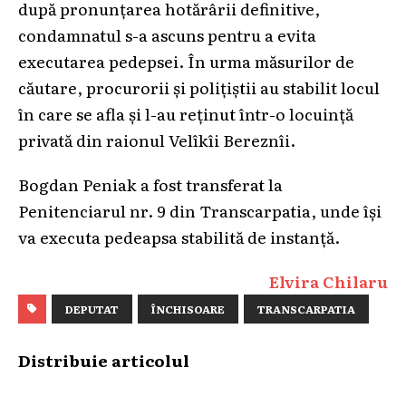
după pronunțarea hotărârii definitive,
condamnatul s-a ascuns pentru a evita
executarea pedepsei. În urma măsurilor de
căutare, procurorii și polițiștii au stabilit locul
în care se afla și l-au reținut într-o locuință
privată din raionul Velîkîi Bereznîi.
Bogdan Peniak a fost transferat la
Penitenciarul nr. 9 din Transcarpatia, unde își
va executa pedeapsa stabilită de instanță.
Elvira Chilaru
DEPUTAT
ÎNCHISOARE
TRANSCARPATIA
Distribuie articolul