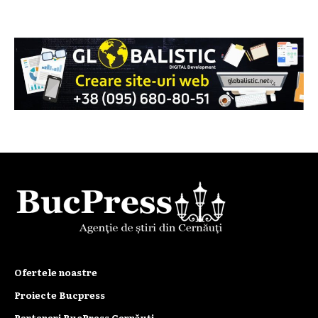
Ofertele noastre
Proiecte Bucpress
Parteneri BucPress Cernăuți