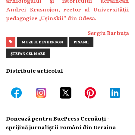
arhiologului și istoricului ucrainean
Andrei Krasnojon, rector al Universității
pedagogice „Ușinskii” din Odesa.
Sergiu Barbuța
MUZEUL DIN HERSON
PISANII
ȘTEFAN CEL MARE
Distribuie articolul
Donează pentru BucPress Cernăuți -
sprijină jurnaliștii români din Ucraina