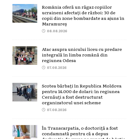
România oferă un răgaz copiilor
ucraineni afectați de război: 30 de
copii din zone bombardate au ajuns în
Maramureș
08.08.2026
Atac asupra unicului liceu cu predare
integrală în limba română din
regiunea Odesa
07.08.2026
Scotea bărbați în Republica Moldova
pentru 14.000 de dolari: în regiunea
Cernăuți a fost destructurat
organizatorul unei scheme
07.08.2026
În Transcarpatia, o doctoriță a fost
condamnată pentru că a depus
declarația de avere pe suport de hârtie