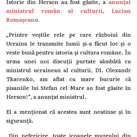
Istorie din Herson au fost găsite, a
anunțat
ministrul român al culturii, Lucian
Romașcanu.
„Printre veștile rele pe care războiul din
Ucraina le transmite lumii și-a făcut loc și o
veste bună pentru istoria și cultura române. În
urma unei noi discuții purtate sâmbătă cu
ministrul ucrainean al culturii, Dl. Olexandr
Tkacenko, am aflat cu mare bucurie că
pisaniile lui Stefan cel Mare au fost găsite în
Herson!”, a anunțat ministrul.
El a menționat că acestea sunt neatinse și în
siguranță.
„Din nefericire, toate icoanele muzeului din