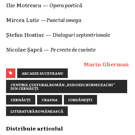
Ilie Motrescu —
Opera poetică
Mircea Lutic —
Punctul omega
Ştefan Hostiuc —
Dialoguri septentrionale
Nicolae Şapcă —
Pe creste de cuvinte
Marin Gherman
ARCADIE SUCEVEANU
CENTRUL CULTURAL ROMÂN „EUDOXIU HURMUZACHI”
DIN CERNĂUȚI
CERNĂUȚI
CRASNA
IORDĂNEȘTI
LITERATURĂ ROMÂNEASCĂ
Distribuie articolul