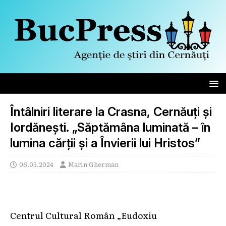
Întâlniri literare la Crasna, Cernăuți și
Iordănești. „Săptămâna luminată – în
lumina cărţii şi a Învierii lui Hristos”
06.05.2024
Marin Gherman
Centrul Cultural Român „Eudoxiu