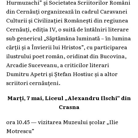
Hurmuzachi” și Societatea Scriitorilor Români
din Cernăuţi organizează în cadrul Caravanei
Culturii şi Civilizaţiei Româneşti din regiunea
Cernăuţi, ediţia IV, o suită de întâlniri literare
sub genericul „Săptămâna luminată – în lumina
cărţii şi a Învierii lui Hristos”, cu participarea
ilustrului poet român, oridinat din Bucovina,
Arcadie Suceveanu, a criticilor literari
Dumitru Apetri şi Ştefan Hostiuc şi a altor
scriitori cernăuţeni.
Marţi, 7 mai, Liceul „Alexandru Ilschi” din
Crasna
ora 10.45 — vizitarea Muzeului şcolar „Ilie
Motrescu”