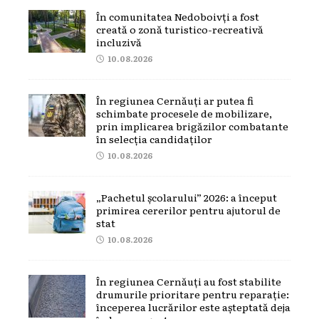
În comunitatea Nedoboivți a fost
creată o zonă turistico-recreativă
incluzivă
10.08.2026
În regiunea Cernăuți ar putea fi
schimbate procesele de mobilizare,
prin implicarea brigăzilor combatante
în selecția candidaților
10.08.2026
„Pachetul școlarului” 2026: a început
primirea cererilor pentru ajutorul de
stat
10.08.2026
În regiunea Cernăuți au fost stabilite
drumurile prioritare pentru reparație:
începerea lucrărilor este așteptată deja