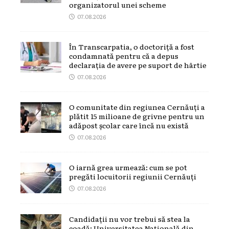
organizatorul unei scheme
07.08.2026
În Transcarpatia, o doctoriță a fost
condamnată pentru că a depus
declarația de avere pe suport de hârtie
07.08.2026
O comunitate din regiunea Cernăuți a
plătit 15 milioane de grivne pentru un
adăpost școlar care încă nu există
07.08.2026
O iarnă grea urmează: cum se pot
pregăti locuitorii regiunii Cernăuți
07.08.2026
Candidații nu vor trebui să stea la
coadă: Universitatea Națională din