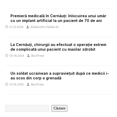
Premieră medicală în Cernăuți: înlocuirea unui umăr
cu un implant artificial la un pacient de 70 de ani
13.12.2024
Alexandru Vasilachi
La Cernăuți, chirurgii au efectuat o operație extrem
de complicată unui pacient cu maxilar zdrobit
03.05.2024
BucPress
Un soldat ucrainean a supraviețuit după ce medicii i-
au scos din corp o grenadă
10.01.2023
BucPress
Căutare