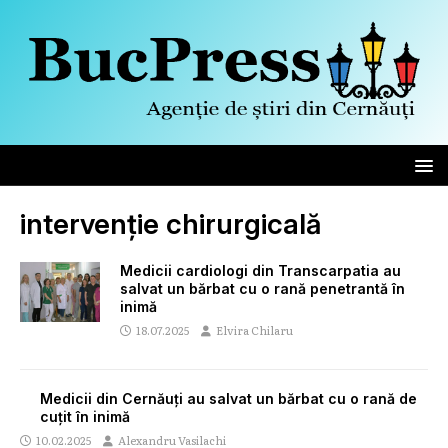
intervenție chirurgicală
Medicii cardiologi din Transcarpatia au
salvat un bărbat cu o rană penetrantă în
inimă
18.07.2025
Elvira Chilaru
Medicii din Cernăuți au salvat un bărbat cu o rană de
cuțit în inimă
10.02.2025
Alexandru Vasilachi