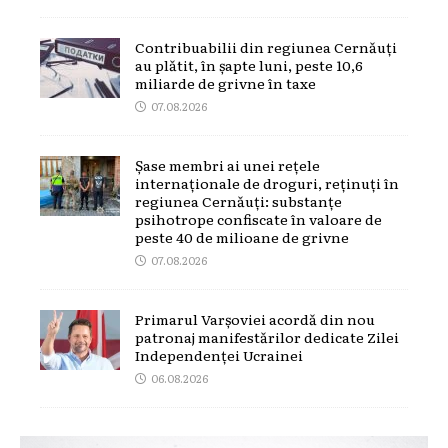
Contribuabilii din regiunea Cernăuți
au plătit, în șapte luni, peste 10,6
miliarde de grivne în taxe
07.08.2026
Șase membri ai unei rețele
internaționale de droguri, reținuți în
regiunea Cernăuți: substanțe
psihotrope confiscate în valoare de
peste 40 de milioane de grivne
07.08.2026
Primarul Varșoviei acordă din nou
patronaj manifestărilor dedicate Zilei
Independenței Ucrainei
06.08.2026