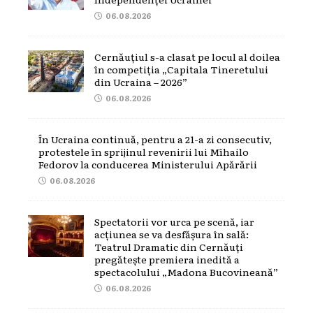
06.08.2026
Cernăuțiul s-a clasat pe locul al doilea
în competiția „Capitala Tineretului
din Ucraina – 2026”
06.08.2026
În Ucraina continuă, pentru a 21-a zi consecutiv,
protestele în sprijinul revenirii lui Mîhailo
Fedorov la conducerea Ministerului Apărării
06.08.2026
Spectatorii vor urca pe scenă, iar
acțiunea se va desfășura în sală:
Teatrul Dramatic din Cernăuți
pregătește premiera inedită a
spectacolului „Madona Bucovineană”
06.08.2026