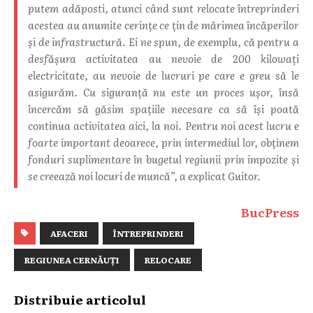
putem adăposti, atunci când sunt relocate întreprinderi
acestea au anumite cerinţe ce ţin de mărimea încăperilor
şi de infrastructură. Ei ne spun, de exemplu, că pentru a
desfăşura activitatea au nevoie de 200 kilowaţi
electricitate, au nevoie de lucruri pe care e greu să le
asigurăm. Cu siguranţă nu este un proces uşor, însă
încercăm să găsim spaţiile necesare ca să îşi poată
continua activitatea aici, la noi. Pentru noi acest lucru e
foarte important deoarece, prin intermediul lor, obţinem
fonduri suplimentare în bugetul regiunii prin impozite şi
se creează noi locuri de muncă”,
a explicat Guitor.
BucPress
AFACERI
ÎNTREPRINDERI
REGIUNEA CERNĂUȚI
RELOCARE
Distribuie articolul