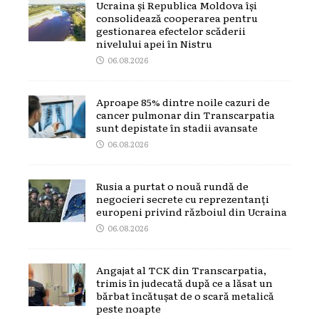
Ucraina și Republica Moldova își
consolidează cooperarea pentru
gestionarea efectelor scăderii
nivelului apei în Nistru
06.08.2026
Aproape 85% dintre noile cazuri de
cancer pulmonar din Transcarpatia
sunt depistate în stadii avansate
06.08.2026
Rusia a purtat o nouă rundă de
negocieri secrete cu reprezentanți
europeni privind războiul din Ucraina
06.08.2026
Angajat al TCK din Transcarpatia,
trimis în judecată după ce a lăsat un
bărbat încătușat de o scară metalică
peste noapte