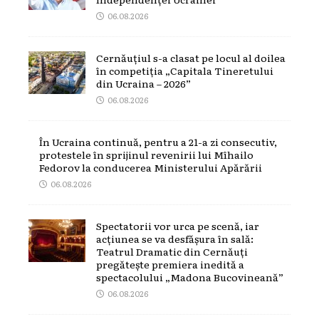
06.08.2026
Cernăuțiul s-a clasat pe locul al doilea
în competiția „Capitala Tineretului
din Ucraina – 2026”
06.08.2026
În Ucraina continuă, pentru a 21-a zi consecutiv,
protestele în sprijinul revenirii lui Mîhailo
Fedorov la conducerea Ministerului Apărării
06.08.2026
Spectatorii vor urca pe scenă, iar
acțiunea se va desfășura în sală:
Teatrul Dramatic din Cernăuți
pregătește premiera inedită a
spectacolului „Madona Bucovineană”
06.08.2026