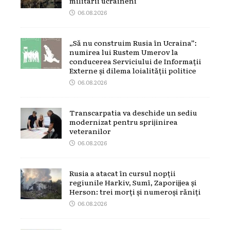
militarii ucraineni
06.08.2026
„Să nu construim Rusia în Ucraina”:
numirea lui Rustem Umerov la
conducerea Serviciului de Informații
Externe și dilema loialității politice
06.08.2026
Transcarpatia va deschide un sediu
modernizat pentru sprijinirea
veteranilor
06.08.2026
Rusia a atacat în cursul nopții
regiunile Harkiv, Sumî, Zaporijjea și
Herson: trei morți și numeroși răniți
06.08.2026