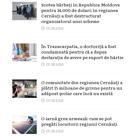
Scotea bărbați în Republica Moldova
pentru 14.000 de dolari: în regiunea
Cernăuți a fost destructurat
organizatorul unei scheme
07.08.2026
În Transcarpatia, o doctoriță a fost
condamnată pentru că a depus
declarația de avere pe suport de hârtie
07.08.2026
O comunitate din regiunea Cernăuți a
plătit 15 milioane de grivne pentru un
adăpost școlar care încă nu există
07.08.2026
O iarnă grea urmează: cum se pot
pregăti locuitorii regiunii Cernăuți
07.08.2026