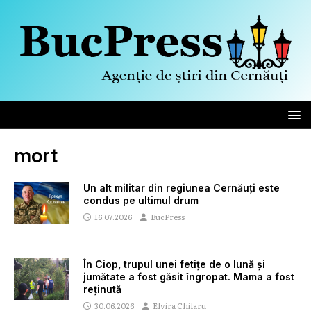
mort
Un alt militar din regiunea Cernăuți este
condus pe ultimul drum
16.07.2026
BucPress
În Ciop, trupul unei fetițe de o lună și
jumătate a fost găsit îngropat. Mama a fost
reținută
30.06.2026
Elvira Chilaru