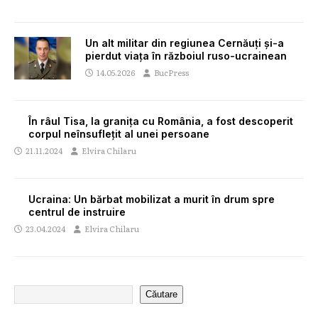
Un alt militar din regiunea Cernăuți și-a
pierdut viața în războiul ruso-ucrainean
14.05.2026
BucPress
În râul Tisa, la granița cu România, a fost descoperit
corpul neînsuflețit al unei persoane
21.11.2024
Elvira Chilaru
Ucraina: Un bărbat mobilizat a murit în drum spre
centrul de instruire
23.04.2024
Elvira Chilaru
Căutare