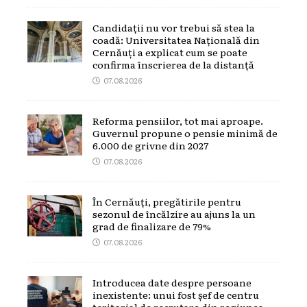
Candidații nu vor trebui să stea la
coadă: Universitatea Națională din
Cernăuți a explicat cum se poate
confirma înscrierea de la distanță
07.08.2026
Reforma pensiilor, tot mai aproape.
Guvernul propune o pensie minimă de
6.000 de grivne din 2027
07.08.2026
În Cernăuți, pregătirile pentru
sezonul de încălzire au ajuns la un
grad de finalizare de 79%
07.08.2026
Introducea date despre persoane
inexistente: unui fost șef de centru
teritorial de recrutare din regiunea