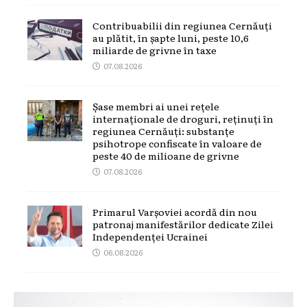
Contribuabilii din regiunea Cernăuți
au plătit, în șapte luni, peste 10,6
miliarde de grivne în taxe
07.08.2026
Șase membri ai unei rețele
internaționale de droguri, reținuți în
regiunea Cernăuți: substanțe
psihotrope confiscate în valoare de
peste 40 de milioane de grivne
07.08.2026
Primarul Varșoviei acordă din nou
patronaj manifestărilor dedicate Zilei
Independenței Ucrainei
06.08.2026