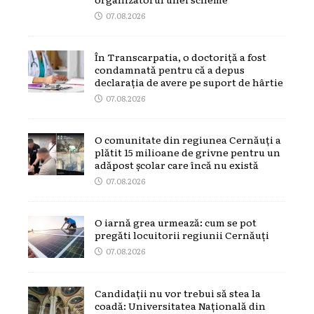
07.08.2026
În Transcarpatia, o doctoriță a fost
condamnată pentru că a depus
declarația de avere pe suport de hârtie
07.08.2026
O comunitate din regiunea Cernăuți a
plătit 15 milioane de grivne pentru un
adăpost școlar care încă nu există
07.08.2026
O iarnă grea urmează: cum se pot
pregăti locuitorii regiunii Cernăuți
07.08.2026
Candidații nu vor trebui să stea la
coadă: Universitatea Națională din