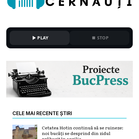
PLAY
STOP
CELE MAI RECENTE ȘTIRI
Cetatea Hotin continuă să se ruineze:
noi bucăți se desprind din zidul
prăbușit în aprilie