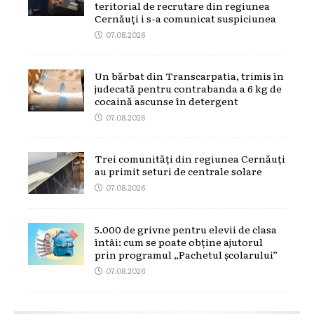
teritorial de recrutare din regiunea
Cernăuți i s-a comunicat suspiciunea
07.08.2026
Un bărbat din Transcarpatia, trimis în
judecată pentru contrabanda a 6 kg de
cocaină ascunse în detergent
07.08.2026
Trei comunități din regiunea Cernăuți
au primit seturi de centrale solare
07.08.2026
5.000 de grivne pentru elevii de clasa
întâi: cum se poate obține ajutorul
prin programul „Pachetul școlarului”
07.08.2026