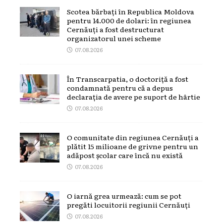
Scotea bărbați în Republica Moldova
pentru 14.000 de dolari: în regiunea
Cernăuți a fost destructurat
organizatorul unei scheme
07.08.2026
În Transcarpatia, o doctoriță a fost
condamnată pentru că a depus
declarația de avere pe suport de hârtie
07.08.2026
O comunitate din regiunea Cernăuți a
plătit 15 milioane de grivne pentru un
adăpost școlar care încă nu există
07.08.2026
O iarnă grea urmează: cum se pot
pregăti locuitorii regiunii Cernăuți
07.08.2026