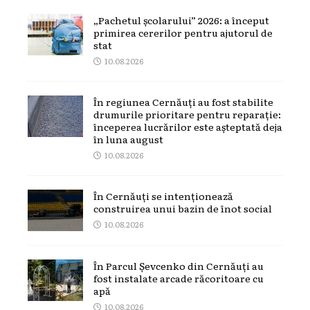
„Pachetul școlarului” 2026: a început
primirea cererilor pentru ajutorul de
stat
10.08.2026
În regiunea Cernăuți au fost stabilite
drumurile prioritare pentru reparație:
începerea lucrărilor este așteptată deja
în luna august
10.08.2026
În Cernăuți se intenționează
construirea unui bazin de înot social
10.08.2026
În Parcul Șevcenko din Cernăuți au
fost instalate arcade răcoritoare cu
apă
10.08.2026