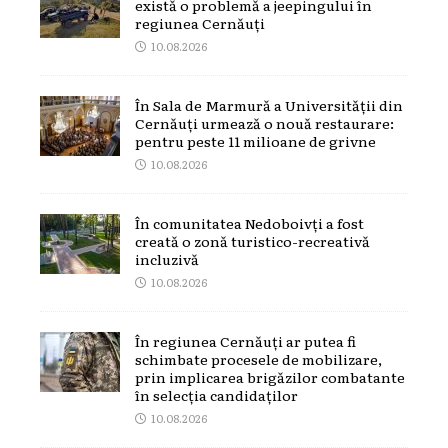
există o problemă a jeepingului în
regiunea Cernăuți
10.08.2026
În Sala de Marmură a Universității din
Cernăuți urmează o nouă restaurare:
pentru peste 11 milioane de grivne
10.08.2026
În comunitatea Nedoboivți a fost
creată o zonă turistico-recreativă
incluzivă
10.08.2026
În regiunea Cernăuți ar putea fi
schimbate procesele de mobilizare,
prin implicarea brigăzilor combatante
în selecția candidaților
10.08.2026