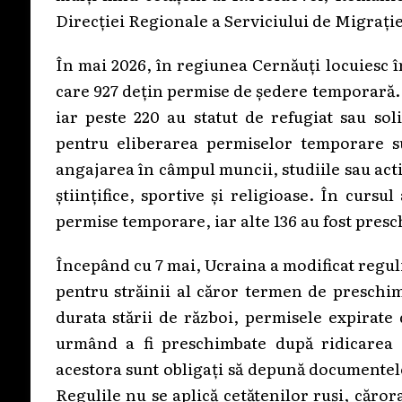
Direcției Regionale a Serviciului de Migrație
În mai 2026, în regiunea Cernăuți locuiesc î
care 927 dețin permise de ședere temporară.
iar peste 220 au statut de refugiat sau sol
pentru eliberarea permiselor temporare su
angajarea în câmpul muncii, studiile sau activ
științifice, sportive și religioase. În curs
permise temporare, iar alte 136 au fost pres
Începând cu 7 mai, Ucraina a modificat regu
pentru străinii al căror termen de preschim
durata stării de război, permisele expirate
urmând a fi preschimbate după ridicarea sa
acestora sunt obligați să depună documentel
Regulile nu se aplică cetățenilor ruși, căror