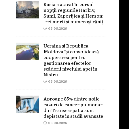
Rusia a atacat în cursul
nopții regiunile Harkiv,
Sumî, Zaporijjea și Herson:
trei morți și numeroși răniți
06.08.2026
Ucraina și Republica
Moldova își consolidează
cooperarea pentru
gestionarea efectelor
scăderii nivelului apei în
Nistru
06.08.2026
Aproape 85% dintre noile
cazuri de cancer pulmonar
din Transcarpatia sunt
depistate în stadii avansate
06.08.2026