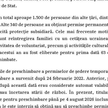
 de Stat.
n total aproape 1.500 de persoane din alte țări, din
 Alte 340 de persoane au obținut permise permanen
icită protecție subsidiară. Cele mai frecvente mot
nt reîntregirea familiei cu un cetățean ucrainea
itatea de voluntariat, precum și activitățile cultura
ul acestui an au fost eliberate pentru prima dată 63
chimbate.
lile de preschimbare a permiselor de ședere tempor
bare a survenit după 24 februarie 2022. Anterior,
 după această dată erau considerate automat valabi
u încetarea stării de război. În prezent, titular
e pentru preschimbare până pe 4 august 2026 inclus
a le este interzis să obțină sau să preschimbe permi