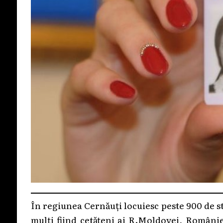
În regiunea Cernăuți locuiesc peste 900 de s
mulți fiind cetățeni ai R.Moldovei, României