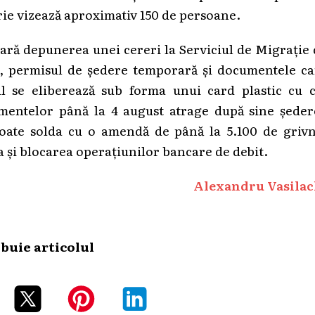
ie vizează aproximativ 150 de persoane.
ră depunerea unei cereri la Serviciul de Migrație
ne, permisul de ședere temporară și documentele c
ul se eliberează sub forma unui card plastic cu c
mentelor până la 4 august atrage după sine ședer
 poate solda cu o amendă de până la 5.100 de grivn
a și blocarea operațiunilor bancare de debit.
Alexandru Vasilac
ibuie articolul