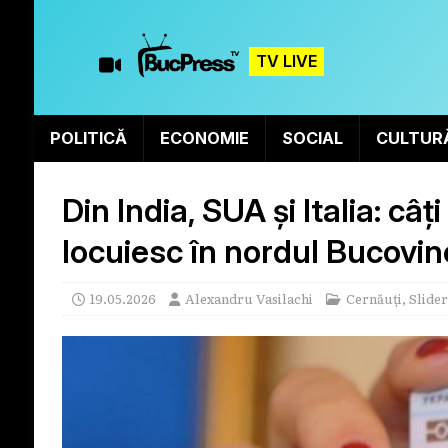
TV LIVE
POLITICĂ
ECONOMIE
SOCIAL
CULTUR
Din India, SUA și Italia: câ
locuiesc în nordul Bucovin
19.05.2026
Alexandru Vasilachi
Cernăuți
,
Slider