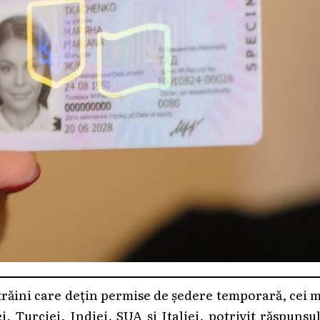
trăini care dețin permise de ședere temporară, cei 
, Turciei, Indiei, SUA și Italiei, potrivit răspunsu