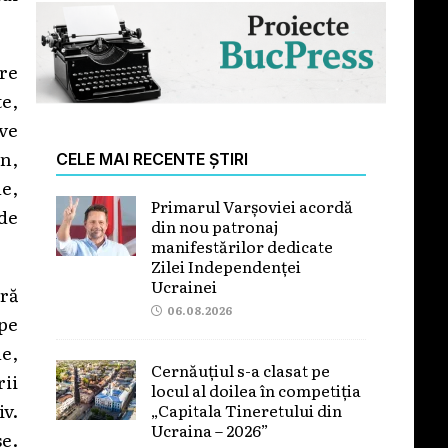
tre
te,
ive
n,
CELE MAI RECENTE ȘTIRI
le,
Primarul Varșoviei acordă
 de
din nou patronaj
manifestărilor dedicate
Zilei Independenței
Ucrainei
ară
06.08.2026
 pe
le,
Cernăuțiul s-a clasat pe
ii
locul al doilea în competiția
iv.
„Capitala Tineretului din
Ucraina – 2026”
se.