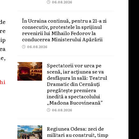
06.08.2026
În Ucraina continuă, pentru a 21-a zi
 de
consecutiv, protestele în sprijinul
are
revenirii lui Mîhailo Fedorov la
conducerea Ministerului Apărării
ip
06.08.2026
ea
e,
Spectatorii vor urca pe
scenă, iar acțiunea se va
desfășura în sală: Teatrul
hi
Dramatic din Cernăuți
pregătește premiera
inedită a spectacolului
„Madona Bucovineană”
06.08.2026
Regiunea Odesa: zeci de
militari au construit, timp