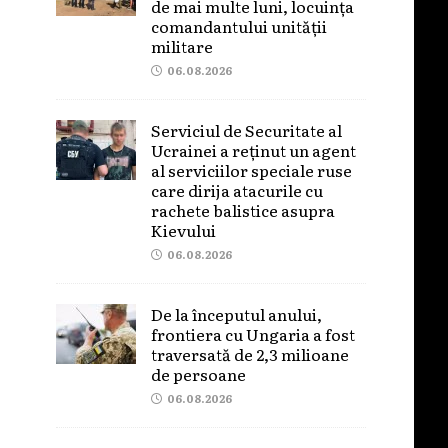
de mai multe luni, locuința
comandantului unității
militare
06.08.2026
Serviciul de Securitate al
Ucrainei a reținut un agent
al serviciilor speciale ruse
care dirija atacurile cu
rachete balistice asupra
Kievului
06.08.2026
De la începutul anului,
frontiera cu Ungaria a fost
traversată de 2,3 milioane
de persoane
06.08.2026