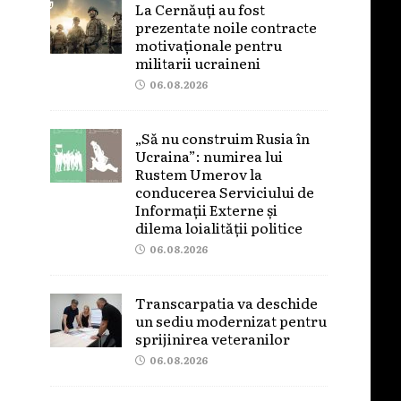
La Cernăuți au fost
prezentate noile contracte
motivaționale pentru
militarii ucraineni
06.08.2026
„Să nu construim Rusia în
Ucraina”: numirea lui
Rustem Umerov la
conducerea Serviciului de
Informații Externe și
dilema loialității politice
06.08.2026
Transcarpatia va deschide
un sediu modernizat pentru
sprijinirea veteranilor
06.08.2026