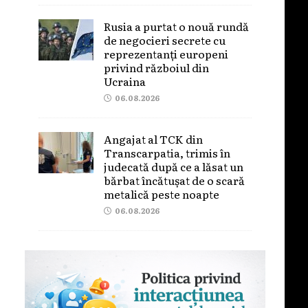
Rusia a purtat o nouă rundă
de negocieri secrete cu
reprezentanți europeni
privind războiul din
Ucraina
06.08.2026
Angajat al TCK din
Transcarpatia, trimis în
judecată după ce a lăsat un
bărbat încătușat de o scară
metalică peste noapte
06.08.2026