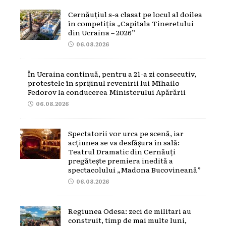
Cernăuțiul s-a clasat pe locul al doilea
în competiția „Capitala Tineretului
din Ucraina – 2026”
06.08.2026
În Ucraina continuă, pentru a 21-a zi consecutiv,
protestele în sprijinul revenirii lui Mîhailo
Fedorov la conducerea Ministerului Apărării
06.08.2026
Spectatorii vor urca pe scenă, iar
acțiunea se va desfășura în sală:
Teatrul Dramatic din Cernăuți
pregătește premiera inedită a
spectacolului „Madona Bucovineană”
06.08.2026
Regiunea Odesa: zeci de militari au
construit, timp de mai multe luni,