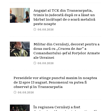
Angajat al TCK din Transcarpatia,
trimis în judecată după ce a lăsat un
bărbat încătușat de o scară metalică
peste noapte
06.08.2026
Militar din Cernăuți, decorat pentru a
doua oară cu „Crucea de Aur” a
Comandantului-șef al Forțelor Armate
ale Ucrainei
06.08.2026
Perseidele vor atinge punctul maxim în noaptea
de 12 spre 13 august. Fenomenul va putea fi
observat și în Transcarpatia
06.08.2026
În regiunea Cernăuți a fost