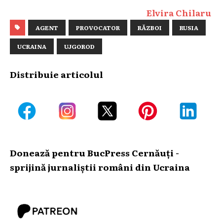
Elvira Chilaru
AGENT
PROVOCATOR
RĂZBOI
RUSIA
UCRAINA
UJGOROD
Distribuie articolul
Donează pentru BucPress Cernăuți -
sprijină jurnaliștii români din Ucraina