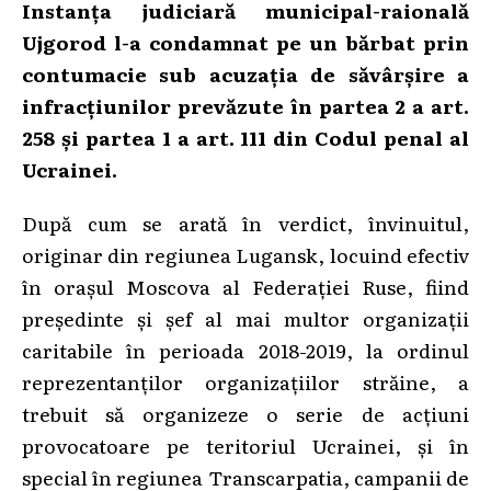
Instanța judiciară municipal-raională
Ujgorod l-a condamnat pe un bărbat prin
contumacie sub acuzația de săvârșire a
infracțiunilor prevăzute în partea 2 a art.
258 și partea 1 a art. 111 din Codul penal al
Ucrainei.
După cum se arată în verdict, învinuitul,
originar din regiunea Lugansk, locuind efectiv
în orașul Moscova al Federației Ruse, fiind
președinte și șef al mai multor organizații
caritabile în perioada 2018-2019, la ordinul
reprezentanților organizațiilor străine, a
trebuit să organizeze o serie de acțiuni
provocatoare pe teritoriul Ucrainei, și în
special în regiunea Transcarpatia, campanii de