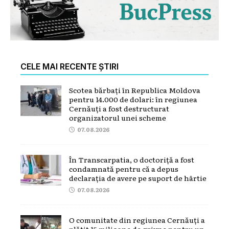
CELE MAI RECENTE ȘTIRI
Scotea bărbați în Republica Moldova
pentru 14.000 de dolari: în regiunea
Cernăuți a fost destructurat
organizatorul unei scheme
07.08.2026
În Transcarpatia, o doctoriță a fost
condamnată pentru că a depus
declarația de avere pe suport de hârtie
07.08.2026
O comunitate din regiunea Cernăuți a
plătit 15 milioane de grivne pentru un