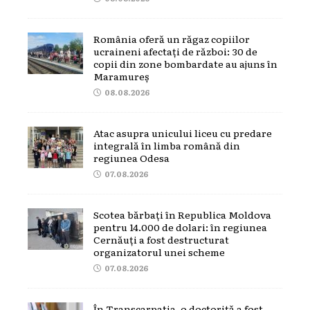
România oferă un răgaz copiilor
ucraineni afectați de război: 30 de
copii din zone bombardate au ajuns în
Maramureș
08.08.2026
Atac asupra unicului liceu cu predare
integrală în limba română din
regiunea Odesa
07.08.2026
Scotea bărbați în Republica Moldova
pentru 14.000 de dolari: în regiunea
Cernăuți a fost destructurat
organizatorul unei scheme
07.08.2026
În Transcarpatia, o doctoriță a fost