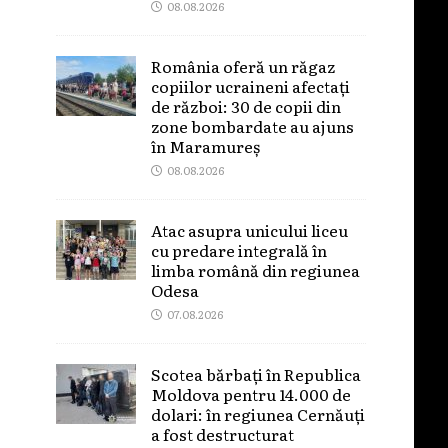
08.08.2026
România oferă un răgaz
copiilor ucraineni afectați
de război: 30 de copii din
zone bombardate au ajuns
în Maramureș
08.08.2026
Atac asupra unicului liceu
cu predare integrală în
limba română din regiunea
Odesa
07.08.2026
Scotea bărbați în Republica
Moldova pentru 14.000 de
dolari: în regiunea Cernăuți
a fost destructurat