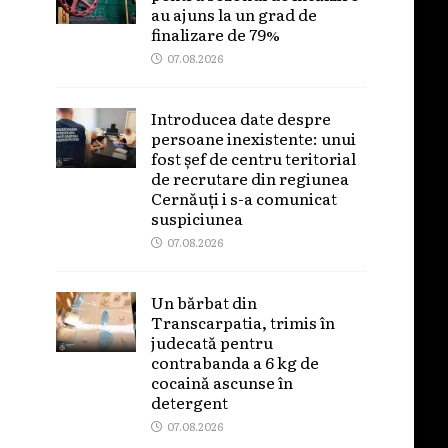
au ajuns la un grad de
finalizare de 79%
07.08.2026
Introducea date despre
persoane inexistente: unui
fost șef de centru teritorial
de recrutare din regiunea
Cernăuți i s-a comunicat
suspiciunea
07.08.2026
Un bărbat din
Transcarpatia, trimis în
judecată pentru
contrabanda a 6 kg de
cocaină ascunse în
detergent
07.08.2026