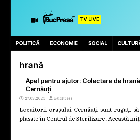
TV LIVE
POLITICĂ
ECONOMIE
SOCIAL
CULTUR
hrană
Apel pentru ajutor: Colectare de hrană 
Cernăuți
27.03.2024
BucPress
Locuitorii orașului Cernăuți sunt rugați s
plasate în Centrul de Sterilizare. Această ini