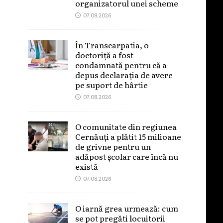
organizatorul unei scheme
07.08.2026
În Transcarpatia, o
doctoriță a fost
condamnată pentru că a
depus declarația de avere
pe suport de hârtie
07.08.2026
O comunitate din regiunea
Cernăuți a plătit 15 milioane
de grivne pentru un
adăpost școlar care încă nu
există
07.08.2026
O iarnă grea urmează: cum
se pot pregăti locuitorii