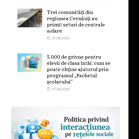
Trei comunități din
regiunea Cernăuți au
primit seturi de centrale
solare
07.08.2026
5.000 de grivne pentru
elevii de clasa întâi: cum se
poate obține ajutorul prin
programul „Pachetul
școlarului”
07.08.2026