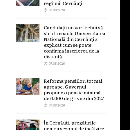
regiunii Cernăuți
07.08.2026
Candidații nu vor trebui să
stea la coadă: Universitatea
Națională din Cernăuți a
explicat cum se poate
confirma înscrierea de la
distanță
07.08.2026
Reforma pensiilor, tot mai
aproape. Guvernul
propune o pensie minimă
de 6.000 de grivne din 2027
07.08.2026
În Cernăuți, pregătirile
pentru sezonul de încălzire