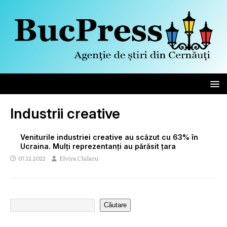
Industrii creative
Veniturile industriei creative au scăzut cu 63% în
Ucraina. Mulți reprezentanți au părăsit țara
07.12.2022
Elvira Chilaru
Căutare