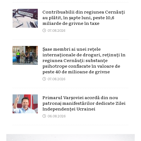
Contribuabilii din regiunea Cernăuți
au plătit, în șapte luni, peste 10,6
miliarde de grivne în taxe
07.08.2026
Șase membri ai unei rețele
internaționale de droguri, reținuți în
regiunea Cernăuți: substanțe
psihotrope confiscate în valoare de
peste 40 de milioane de grivne
07.08.2026
Primarul Varșoviei acordă din nou
patronaj manifestărilor dedicate Zilei
Independenței Ucrainei
06.08.2026