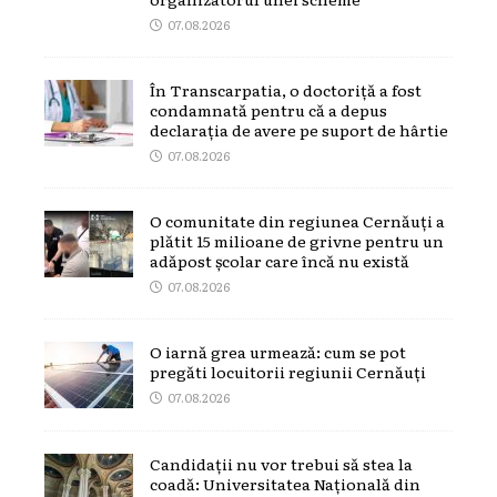
07.08.2026
În Transcarpatia, o doctoriță a fost
condamnată pentru că a depus
declarația de avere pe suport de hârtie
07.08.2026
O comunitate din regiunea Cernăuți a
plătit 15 milioane de grivne pentru un
adăpost școlar care încă nu există
07.08.2026
O iarnă grea urmează: cum se pot
pregăti locuitorii regiunii Cernăuți
07.08.2026
Candidații nu vor trebui să stea la
coadă: Universitatea Națională din