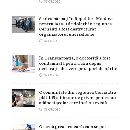
07.08.2026
Scotea bărbați în Republica Moldova
pentru 14.000 de dolari: în regiunea
Cernăuți a fost destructurat
organizatorul unei scheme
07.08.2026
În Transcarpatia, o doctoriță a fost
condamnată pentru că a depus
declarația de avere pe suport de hârtie
07.08.2026
O comunitate din regiunea Cernăuți a
plătit 15 milioane de grivne pentru un
adăpost școlar care încă nu există
07.08.2026
O iarnă grea urmează: cum se pot