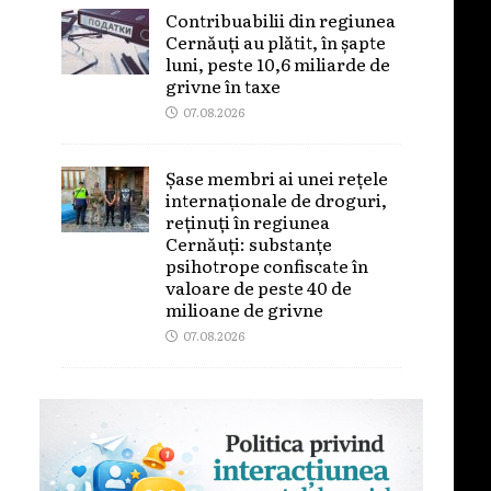
Contribuabilii din regiunea
Cernăuți au plătit, în șapte
luni, peste 10,6 miliarde de
grivne în taxe
07.08.2026
Șase membri ai unei rețele
internaționale de droguri,
reținuți în regiunea
Cernăuți: substanțe
psihotrope confiscate în
valoare de peste 40 de
milioane de grivne
07.08.2026