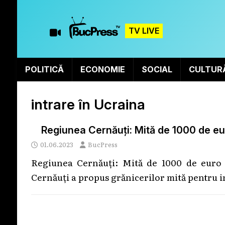
TV LIVE
POLITICĂ
ECONOMIE
SOCIAL
CULTUR
intrare în Ucraina
Regiunea Cernăuți: Mită de 1000 de eur
01.06.2023
BucPress
Regiunea Cernăuți: Mită de 1000 de euro 
Cernăuți a propus grănicerilor mită pentru i