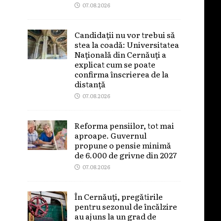
07.08.2026
Candidații nu vor trebui să
stea la coadă: Universitatea
Națională din Cernăuți a
explicat cum se poate
confirma înscrierea de la
distanță
07.08.2026
Reforma pensiilor, tot mai
aproape. Guvernul
propune o pensie minimă
de 6.000 de grivne din 2027
07.08.2026
În Cernăuți, pregătirile
pentru sezonul de încălzire
au ajuns la un grad de