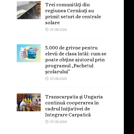
Trei comunități din
regiunea Cernăuți au
primit seturi de centrale
solare
07.08.2026
5.000 de grivne pentru
elevii de clasa întâi: cum se
poate obține ajutorul prin
programul „Pachetul
școlarului”
07.08.2026
Transcarpatia și Ungaria
continuă cooperarea în
cadrul Inițiativei de
Integrare Carpatică
07.08.2026