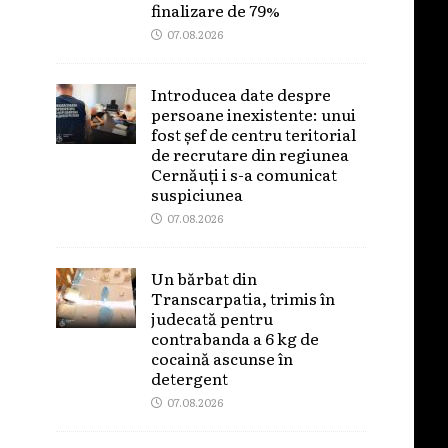
finalizare de 79%
07.08.2026
Introducea date despre
persoane inexistente: unui
fost șef de centru teritorial
de recrutare din regiunea
Cernăuți i s-a comunicat
suspiciunea
07.08.2026
Un bărbat din
Transcarpatia, trimis în
judecată pentru
contrabanda a 6 kg de
cocaină ascunse în
detergent
07.08.2026