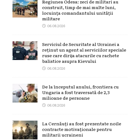
Regiunea Odesa: zeci de militari au
construit, timp de mai multe luni,
locuința comandantului unității
militare
06.08.2026
Serviciul de Securitate al Ucrainei a
reținut un agent al serviciilor speciale
ruse care dirija atacurile cu rachete
balistice asupra Kievului
06.08.2026
De la începutul anului, frontiera cu
Ungaria a fost traversată de 2,3
milioane de persoane
06.08.2026
La Cernăuți au fost prezentate noile
contracte motivaționale pentru
militarii ucraineni