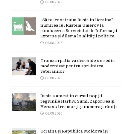
06.08.2026
„Să nu construim Rusia în Ucraina”:
numirea lui Rustem Umerov la
conducerea Serviciului de Informații
Externe și dilema loialității politice
06.08.2026
Transcarpatia va deschide un sediu
modernizat pentru sprijinirea
veteranilor
06.08.2026
Rusia a atacat în cursul nopții
regiunile Harkiv, Sumî, Zaporijjea și
Herson: trei morți și numeroși răniți
06.08.2026
Ucraina și Republica Moldova își