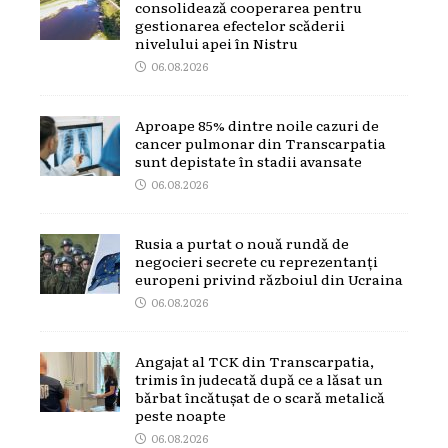
consolidează cooperarea pentru
gestionarea efectelor scăderii
nivelului apei în Nistru
06.08.2026
Aproape 85% dintre noile cazuri de
cancer pulmonar din Transcarpatia
sunt depistate în stadii avansate
06.08.2026
Rusia a purtat o nouă rundă de
negocieri secrete cu reprezentanți
europeni privind războiul din Ucraina
06.08.2026
Angajat al TCK din Transcarpatia,
trimis în judecată după ce a lăsat un
bărbat încătușat de o scară metalică
peste noapte
06.08.2026