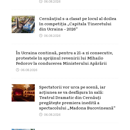
06.08.2026
Cernăuțiul s-a clasat pe locul al doilea
în competiția „Capitala Tineretului
din Ucraina – 2026”
06.08.2026
În Ucraina continuă, pentru a 21-a zi consecutiv,
protestele în sprijinul revenirii lui Mîhailo
Fedorov la conducerea Ministerului Apărării
06.08.2026
Spectatorii vor urca pe scenă, iar
acțiunea se va desfășura în sală:
Teatrul Dramatic din Cernăuți
pregătește premiera inedită a
spectacolului „Madona Bucovineană”
06.08.2026