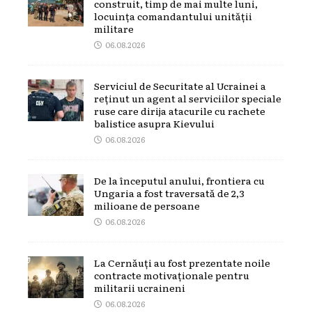
construit, timp de mai multe luni,
locuința comandantului unității
militare
06.08.2026
Serviciul de Securitate al Ucrainei a
reținut un agent al serviciilor speciale
ruse care dirija atacurile cu rachete
balistice asupra Kievului
06.08.2026
De la începutul anului, frontiera cu
Ungaria a fost traversată de 2,3
milioane de persoane
06.08.2026
La Cernăuți au fost prezentate noile
contracte motivaționale pentru
militarii ucraineni
06.08.2026