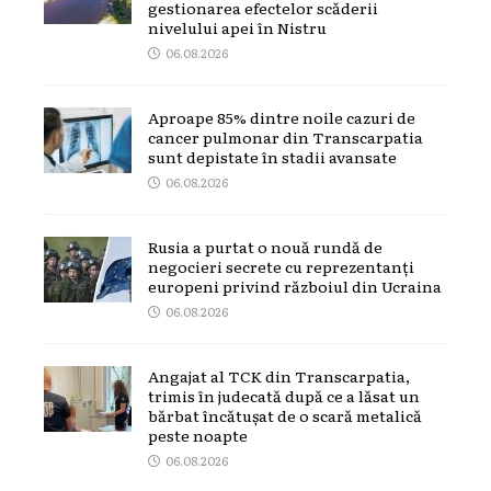
gestionarea efectelor scăderii
nivelului apei în Nistru
06.08.2026
Aproape 85% dintre noile cazuri de
cancer pulmonar din Transcarpatia
sunt depistate în stadii avansate
06.08.2026
Rusia a purtat o nouă rundă de
negocieri secrete cu reprezentanți
europeni privind războiul din Ucraina
06.08.2026
Angajat al TCK din Transcarpatia,
trimis în judecată după ce a lăsat un
bărbat încătușat de o scară metalică
peste noapte
06.08.2026