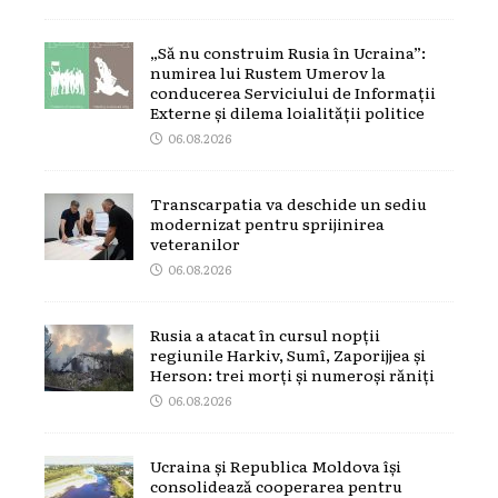
„Să nu construim Rusia în Ucraina”:
numirea lui Rustem Umerov la
conducerea Serviciului de Informații
Externe și dilema loialității politice
06.08.2026
Transcarpatia va deschide un sediu
modernizat pentru sprijinirea
veteranilor
06.08.2026
Rusia a atacat în cursul nopții
regiunile Harkiv, Sumî, Zaporijjea și
Herson: trei morți și numeroși răniți
06.08.2026
Ucraina și Republica Moldova își
consolidează cooperarea pentru