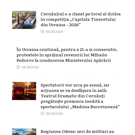
Cernăuțiul s-a clasat pe locul al doilea
în competiția „Capitala Tineretului
din Ucraina – 2026”
06.08.2026
În Ucraina continuă, pentru a 21-a zi consecutiv,
protestele în sprijinul revenirii lui Mîhailo
Fedorov la conducerea Ministerului Apărării
06.08.2026
Spectatorii vor urca pe scenă, iar
acțiunea se va desfășura în sală:
Teatrul Dramatic din Cernăuți
pregătește premiera inedită a
spectacolului „Madona Bucovineană”
06.08.2026
Regiunea Odesa: zeci de militari au