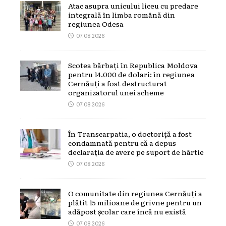
Atac asupra unicului liceu cu predare
integrală în limba română din
regiunea Odesa
07.08.2026
Scotea bărbați în Republica Moldova
pentru 14.000 de dolari: în regiunea
Cernăuți a fost destructurat
organizatorul unei scheme
07.08.2026
În Transcarpatia, o doctoriță a fost
condamnată pentru că a depus
declarația de avere pe suport de hârtie
07.08.2026
O comunitate din regiunea Cernăuți a
plătit 15 milioane de grivne pentru un
adăpost școlar care încă nu există
07.08.2026