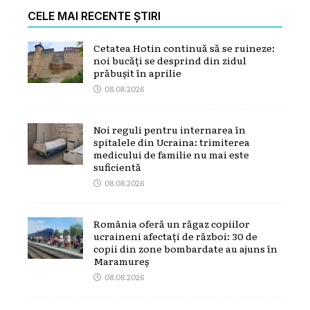
CELE MAI RECENTE ȘTIRI
Cetatea Hotin continuă să se ruineze:
noi bucăți se desprind din zidul
prăbușit în aprilie
08.08.2026
Noi reguli pentru internarea în
spitalele din Ucraina: trimiterea
medicului de familie nu mai este
suficientă
08.08.2026
România oferă un răgaz copiilor
ucraineni afectați de război: 30 de
copii din zone bombardate au ajuns în
Maramureș
08.08.2026