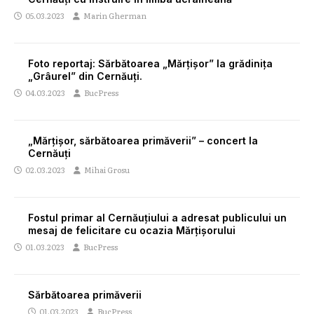
05.03.2023
Marin Gherman
Foto reportaj: Sărbătoarea „Mărțișor” la grădinița
„Grâurel” din Cernăuți.
04.03.2023
BucPress
„Mărțișor, sărbătoarea primăverii” – concert la
Cernăuți
02.03.2023
Mihai Grosu
Fostul primar al Cernăuţiului a adresat publicului un
mesaj de felicitare cu ocazia Mărțișorului
01.03.2023
BucPress
Sărbătoarea primăverii
01.03.2023
BucPress