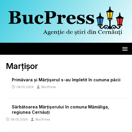
Marțișor
Primăvara și Mărțișorul s-au împletit în cununa păcii
08.03.2024
BucPress
Sărbătoarea Mărțișorului în comuna Mămăliga,
regiunea Cernăuți
06.03.2024
BucPress