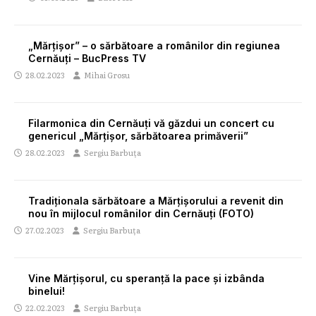
„Mărțișor” – o sărbătoare a românilor din regiunea
Cernăuți – BucPress TV
28.02.2023
Mihai Grosu
Filarmonica din Cernăuți vă găzdui un concert cu
genericul „Mărțișor, sărbătoarea primăverii”
28.02.2023
Sergiu Barbuța
Tradiționala sărbătoare a Mărțișorului a revenit din
nou în mijlocul românilor din Cernăuți (FOTO)
27.02.2023
Sergiu Barbuța
Vine Mărțișorul, cu speranță la pace și izbânda
binelui!
22.02.2023
Sergiu Barbuța