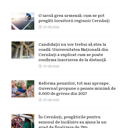
O iarnă grea urmează: cum se pot
pregăti locuitorii regiunii Cernăuți
07.08.2026
Candidații nu vor trebui să stea la
coadă: Universitatea Națională din
Cernăuți a explicat cum se poate
confirma înscrierea de la distanță
07.08.2026
Reforma pensiilor, tot mai aproape.
Guvernul propune o pensie minimă de
6.000 de grivne din 2027
07.08.2026
În Cernăuți, pregătirile pentru
sezonul de încălzire au ajuns la un
grad de finalizare de 79%