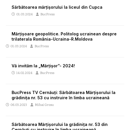
Sărbătoarea mărțișorului la liceul din Cupca
01.03.2024
BucPress
Mărțișoare geopolitice. Politolog ucrainean despre
trilaterala România-Ucraina-R.Moldova
01.03.2024
BucPress
Vă invităm la „Mărţişor”- 2024!
14.02.2024
BucPress
BucPress TV Cernăuți: Sărbătoarea Mărțișorului la
grădinița nr. 53 cu instruire în limba ucraineană
06.03.2023
Mihai Grosu
Sărbătoarea Mărțișorului la grădinița nr. 53 din
Cernăuți cu instruire în limba ucraineană