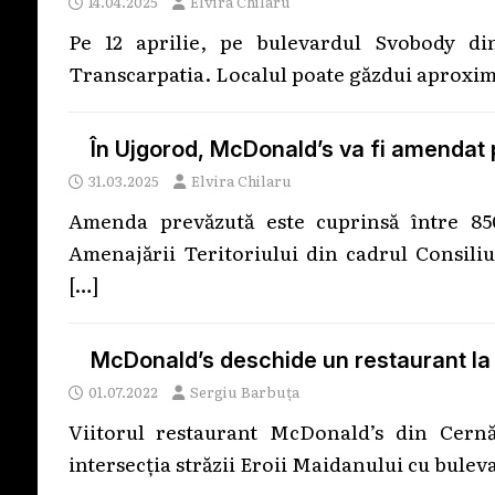
14.04.2025
Elvira Chilaru
Pe 12 aprilie, pe bulevardul Svobody d
Transcarpatia. Localul poate găzdui aproxim
În Ujgorod, McDonald’s va fi amendat 
31.03.2025
Elvira Chilaru
Amenda prevăzută este cuprinsă între 85
Amenajării Teritoriului din cadrul Consili
[…]
McDonald’s deschide un restaurant la
01.07.2022
Sergiu Barbuța
Viitorul restaurant McDonald’s din Cernău
intersecția străzii Eroii Maidanului cu bule