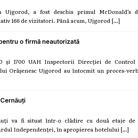
in Ujgorod, a fost deschis primul McDonald’s d
ativ 166 de vizitatori. Până acum, Ujgorod
[…]
pentru o firmă neautorizată
0 și 1700 UAH Inspectorii Direcției de Control 
ului Orășenesc Ujgorod au întocmit un proces-verb
 Cernăuți
ți va fi situat într-o clădire cu două etaje de 
vardul Independenței, în apropierea hotelului
[…]