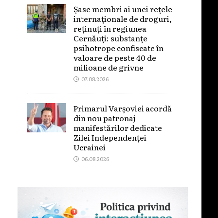
Șase membri ai unei rețele
internaționale de droguri,
reținuți în regiunea
Cernăuți: substanțe
psihotrope confiscate în
valoare de peste 40 de
milioane de grivne
07.08.2026
Primarul Varșoviei acordă
din nou patronaj
manifestărilor dedicate
Zilei Independenței
Ucrainei
06.08.2026