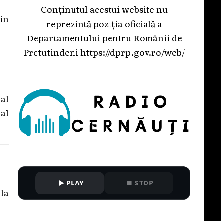
Conținutul acestui website nu
in
reprezintă poziția oficială a
Departamentului pentru Românii de
Pretutindeni
https://dprp.gov.ro/web/
al
al
PLAY
STOP
la