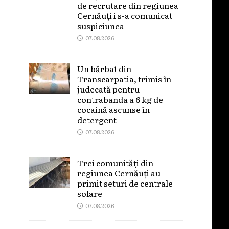
de recrutare din regiunea
Cernăuți i s-a comunicat
suspiciunea
07.08.2026
Un bărbat din
Transcarpatia, trimis în
judecată pentru
contrabanda a 6 kg de
cocaină ascunse în
detergent
07.08.2026
Trei comunități din
regiunea Cernăuți au
primit seturi de centrale
solare
07.08.2026