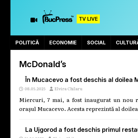
TV LIVE
POLITICĂ
ECONOMIE
SOCIAL
CULTUR
McDonald’s
În Mucacevo a fost deschis al doilea 
08.05.2025
Elvira Chilaru
Miercuri, 7 mai, a fost inaugurat un nou r
orașul Mucacevo. Acesta reprezintă al doilea
La Ujgorod a fost deschis primul rest