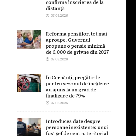
confirma înscrierea de la
distanță
07.08.2026
Reforma pensiilor, tot mai
aproape. Guvernul
propune o pensie minimă
de 6.000 de grivne din 2027
07.08.2026
În Cernăuți, pregătirile
pentru sezonul de încălzire
au ajuns la un grad de
finalizare de 79%
07.08.2026
Introducea date despre
persoane inexistente: unui
fost șef de centru teritorial