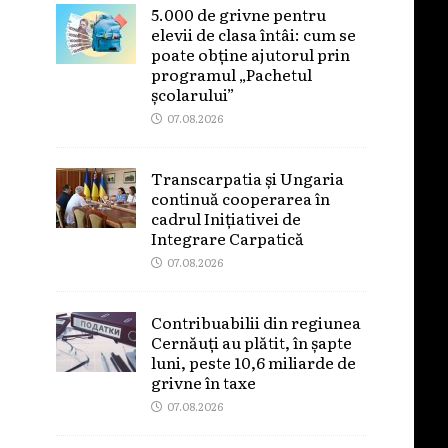
5.000 de grivne pentru
elevii de clasa întâi: cum se
poate obține ajutorul prin
programul „Pachetul
școlarului”
07.08.2026
Transcarpatia și Ungaria
continuă cooperarea în
cadrul Inițiativei de
Integrare Carpatică
07.08.2026
Contribuabilii din regiunea
Cernăuți au plătit, în șapte
luni, peste 10,6 miliarde de
grivne în taxe
07.08.2026