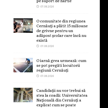
pe suport de hârtie
07.08.2026
O comunitate din regiunea
Cernăuți a plătit 15 milioane
de grivne pentru un
adăpost școlar care încă nu
există
07.08.2026
O iarnă grea urmează: cum
se pot pregăti locuitorii
regiunii Cernăuți
07.08.2026
Candidații nu vor trebui să
stea la coadă: Universitatea
Națională din Cernăuți a
explicat cum se poate