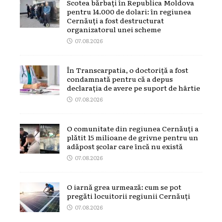
Scotea bărbați în Republica Moldova
pentru 14.000 de dolari: în regiunea
Cernăuți a fost destructurat
organizatorul unei scheme
07.08.2026
În Transcarpatia, o doctoriță a fost
condamnată pentru că a depus
declarația de avere pe suport de hârtie
07.08.2026
O comunitate din regiunea Cernăuți a
plătit 15 milioane de grivne pentru un
adăpost școlar care încă nu există
07.08.2026
O iarnă grea urmează: cum se pot
pregăti locuitorii regiunii Cernăuți
07.08.2026