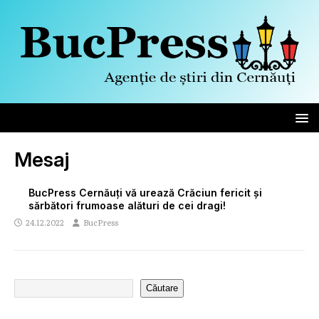
Mesaj
BucPress Cernăuți vă urează Crăciun fericit și
sărbători frumoase alături de cei dragi!
24.12.2022
BucPress
Căutare