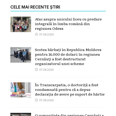
CELE MAI RECENTE ȘTIRI
Atac asupra unicului liceu cu predare
integrală în limba română din
regiunea Odesa
07.08.2026
Scotea bărbați în Republica Moldova
pentru 14.000 de dolari: în regiunea
Cernăuți a fost destructurat
organizatorul unei scheme
07.08.2026
În Transcarpatia, o doctoriță a fost
condamnată pentru că a depus
declarația de avere pe suport de hârtie
07.08.2026
O comunitate din regiunea Cernăuți a