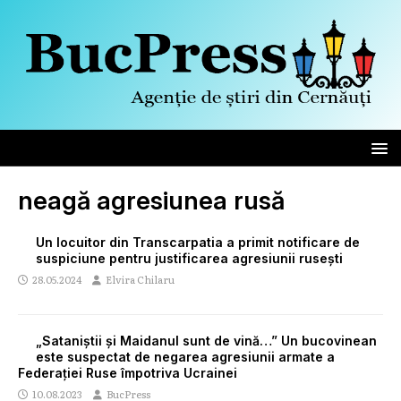
neagă agresiunea rusă
Un locuitor din Transcarpatia a primit notificare de
suspiciune pentru justificarea agresiunii rusești
28.05.2024
Elvira Chilaru
„Sataniștii și Maidanul sunt de vină…” Un bucovinean
este suspectat de negarea agresiunii armate a
Federației Ruse împotriva Ucrainei
10.08.2023
BucPress