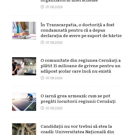
07.08.2026
În Transcarpatia, o doctoriță a fost
condamnată pentru că a depus
declarația de avere pe suport de hârtie
07.08.2026
O comunitate din regiunea Cernăuți a
plătit 15 milioane de grivne pentru un
adăpost școlar care încă nu există
07.08.2026
O iarnă grea urmează: cum se pot
pregăti locuitorii regiunii Cernăuți
07.08.2026
Candidații nu vor trebui să stea la
coadă: Universitatea Națională din