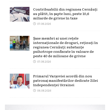
Contribuabilii din regiunea Cernăuți
au plătit, în șapte luni, peste 10,6
miliarde de grivne în taxe
07.08.2026
Șase membri ai unei rețele
internaționale de droguri, reținuți în
regiunea Cernăuți: substanțe
psihotrope confiscate în valoare de
peste 40 de milioane de grivne
07.08.2026
Primarul Varșoviei acordă din nou
patronaj manifestărilor dedicate Zilei
Independenței Ucrainei
06.08.2026