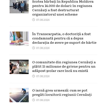
Scotea bărbați în Republica Moldova
pentru 14.000 de dolari: în regiunea
Cernăuți a fost destructurat
organizatorul unei scheme
07.08.2026
În Transcarpatia, o doctoriță a fost
condamnată pentru că a depus
declarația de avere pe suport de hârtie
07.08.2026
O comunitate din regiunea Cernăuți a
plătit 15 milioane de grivne pentru un
adăpost școlar care încă nu există
07.08.2026
O iarnă grea urmează: cum se pot
pregăti locuitorii regiunii Cernăuți
07.08.2026