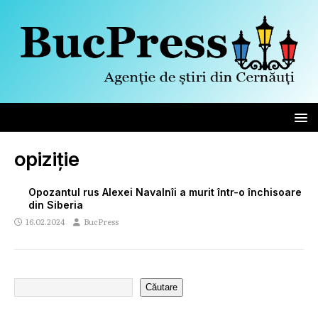
opiziție
Opozantul rus Alexei Navalnîi a murit într-o închisoare
din Siberia
16.02.2024
BucPress
Căutare