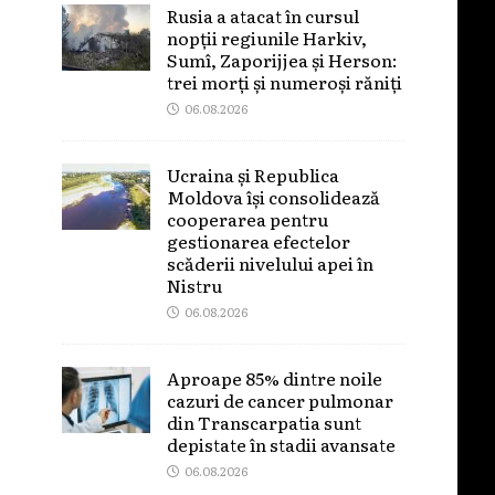
Rusia a atacat în cursul
nopții regiunile Harkiv,
Sumî, Zaporijjea și Herson:
trei morți și numeroși răniți
06.08.2026
Ucraina și Republica
Moldova își consolidează
cooperarea pentru
gestionarea efectelor
scăderii nivelului apei în
Nistru
06.08.2026
Aproape 85% dintre noile
cazuri de cancer pulmonar
din Transcarpatia sunt
depistate în stadii avansate
06.08.2026