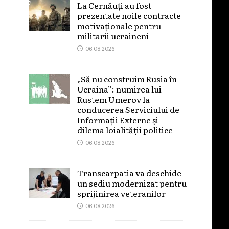
La Cernăuți au fost
prezentate noile contracte
motivaționale pentru
militarii ucraineni
06.08.2026
„Să nu construim Rusia în
Ucraina”: numirea lui
Rustem Umerov la
conducerea Serviciului de
Informații Externe și
dilema loialității politice
06.08.2026
Transcarpatia va deschide
un sediu modernizat pentru
sprijinirea veteranilor
06.08.2026