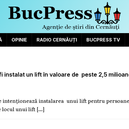
Ă
OPINIE
RADIO CERNĂUȚI
BUCPRESS TV
fi instalat un lift în valoare de peste 2,5 milioa
se intenționează instalarea unui lift pentru persoan
 locul unui lift
[…]