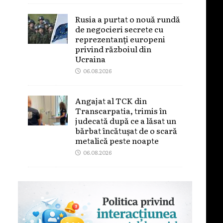
Rusia a purtat o nouă rundă
de negocieri secrete cu
reprezentanți europeni
privind războiul din
Ucraina
06.08.2026
Angajat al TCK din
Transcarpatia, trimis în
judecată după ce a lăsat un
bărbat încătușat de o scară
metalică peste noapte
06.08.2026