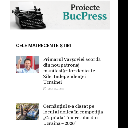
CELE MAI RECENTE ȘTIRI
Primarul Varșoviei acordă
din nou patronaj
manifestărilor dedicate
Zilei Independenței
Ucrainei
06.08.2026
Cernăuțiul s-a clasat pe
locul al doilea în competiția
„Capitala Tineretului din
Ucraina – 2026”