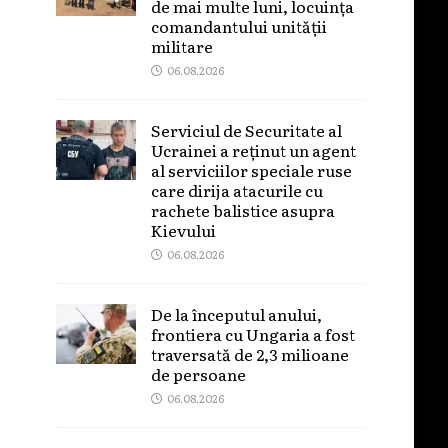
de mai multe luni, locuința
comandantului unității
militare
06.08.2026
Serviciul de Securitate al
Ucrainei a reținut un agent
al serviciilor speciale ruse
care dirija atacurile cu
rachete balistice asupra
Kievului
06.08.2026
De la începutul anului,
frontiera cu Ungaria a fost
traversată de 2,3 milioane
de persoane
06.08.2026