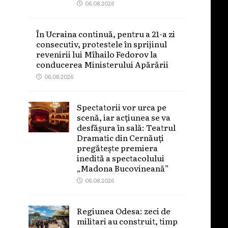
06.08.2026
În Ucraina continuă, pentru a 21-a zi
consecutiv, protestele în sprijinul
revenirii lui Mîhailo Fedorov la
conducerea Ministerului Apărării
06.08.2026
Spectatorii vor urca pe
scenă, iar acțiunea se va
desfășura în sală: Teatrul
Dramatic din Cernăuți
pregătește premiera
inedită a spectacolului
„Madona Bucovineană”
06.08.2026
Regiunea Odesa: zeci de
militari au construit, timp