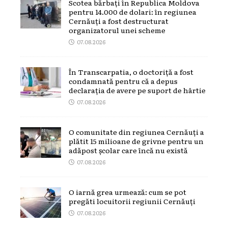
Scotea bărbați în Republica Moldova
pentru 14.000 de dolari: în regiunea
Cernăuți a fost destructurat
organizatorul unei scheme
07.08.2026
În Transcarpatia, o doctoriță a fost
condamnată pentru că a depus
declarația de avere pe suport de hârtie
07.08.2026
O comunitate din regiunea Cernăuți a
plătit 15 milioane de grivne pentru un
adăpost școlar care încă nu există
07.08.2026
O iarnă grea urmează: cum se pot
pregăti locuitorii regiunii Cernăuți
07.08.2026