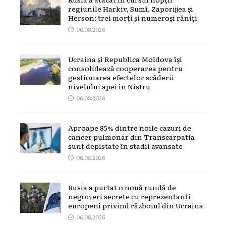
regiunile Harkiv, Sumî, Zaporijjea și
Herson: trei morți și numeroși răniți
06.08.2026
Ucraina și Republica Moldova își
consolidează cooperarea pentru
gestionarea efectelor scăderii
nivelului apei în Nistru
06.08.2026
Aproape 85% dintre noile cazuri de
cancer pulmonar din Transcarpatia
sunt depistate în stadii avansate
06.08.2026
Rusia a purtat o nouă rundă de
negocieri secrete cu reprezentanți
europeni privind războiul din Ucraina
06.08.2026