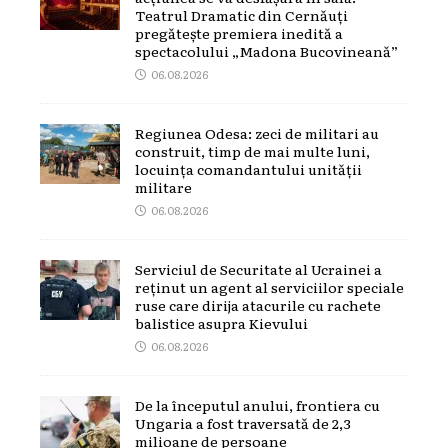
Teatrul Dramatic din Cernăuți
pregătește premiera inedită a
spectacolului „Madona Bucovineană”
06.08.2026
Regiunea Odesa: zeci de militari au
construit, timp de mai multe luni,
locuința comandantului unității
militare
06.08.2026
Serviciul de Securitate al Ucrainei a
reținut un agent al serviciilor speciale
ruse care dirija atacurile cu rachete
balistice asupra Kievului
06.08.2026
De la începutul anului, frontiera cu
Ungaria a fost traversată de 2,3
milioane de persoane