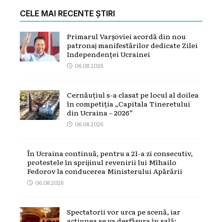
CELE MAI RECENTE ȘTIRI
Primarul Varșoviei acordă din nou
patronaj manifestărilor dedicate Zilei
Independenței Ucrainei
06.08.2026
Cernăuțiul s-a clasat pe locul al doilea
în competiția „Capitala Tineretului
din Ucraina – 2026”
06.08.2026
În Ucraina continuă, pentru a 21-a zi consecutiv,
protestele în sprijinul revenirii lui Mîhailo
Fedorov la conducerea Ministerului Apărării
06.08.2026
Spectatorii vor urca pe scenă, iar
acțiunea se va desfășura în sală: