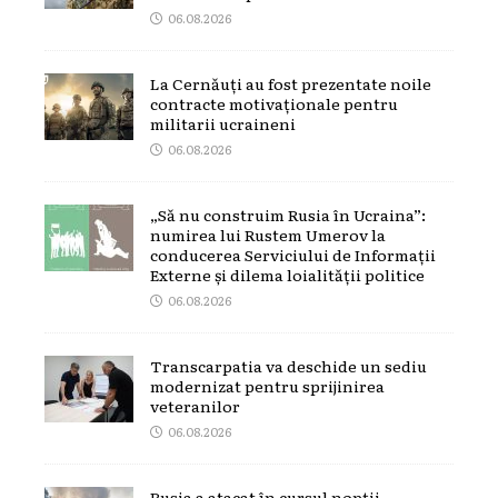
06.08.2026
La Cernăuți au fost prezentate noile
contracte motivaționale pentru
militarii ucraineni
06.08.2026
„Să nu construim Rusia în Ucraina”:
numirea lui Rustem Umerov la
conducerea Serviciului de Informații
Externe și dilema loialității politice
06.08.2026
Transcarpatia va deschide un sediu
modernizat pentru sprijinirea
veteranilor
06.08.2026
Rusia a atacat în cursul nopții