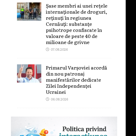
Șase membri ai unei rețele
internaționale de droguri,
reținuți în regiunea
Cernăuți: substanțe
psihotrope confiscate în
valoare de peste 40 de
milioane de grivne
07.08.2026
Primarul Varșoviei acordă
din nou patronaj
manifestărilor dedicate
Zilei Independenței
Ucrainei
06.08.2026