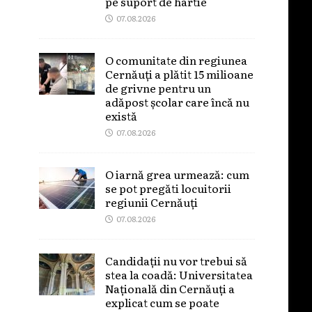
pe suport de hârtie
07.08.2026
O comunitate din regiunea
Cernăuți a plătit 15 milioane
de grivne pentru un
adăpost școlar care încă nu
există
07.08.2026
O iarnă grea urmează: cum
se pot pregăti locuitorii
regiunii Cernăuți
07.08.2026
Candidații nu vor trebui să
stea la coadă: Universitatea
Națională din Cernăuți a
explicat cum se poate