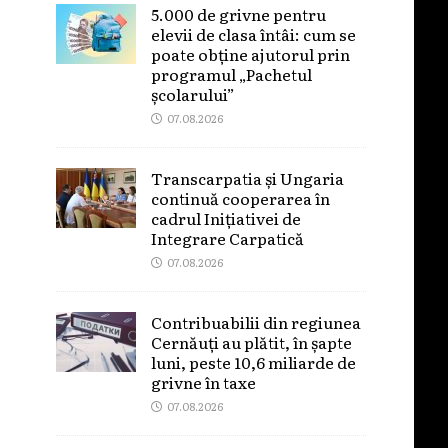
5.000 de grivne pentru
elevii de clasa întâi: cum se
poate obține ajutorul prin
programul „Pachetul
școlarului”
07.08.2026
Transcarpatia și Ungaria
continuă cooperarea în
cadrul Inițiativei de
Integrare Carpatică
07.08.2026
Contribuabilii din regiunea
Cernăuți au plătit, în șapte
luni, peste 10,6 miliarde de
grivne în taxe
07.08.2026