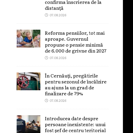
confirma înscrierea de la
distanță
07.08.2026
Reforma pensiilor, tot mai
aproape. Guvernul
propune o pensie minimă
de 6.000 de grivne din 2027
07.08.2026
În Cernăuți, pregătirile
pentru sezonul de încălzire
au ajuns la un grad de
finalizare de 79%
07.08.2026
Introducea date despre
persoane inexistente: unui
fost șef de centru teritorial