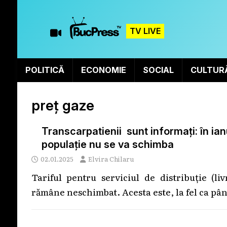
TV LIVE
POLITICĂ
ECONOMIE
SOCIAL
CULTUR
preț gaze
Transcarpatienii sunt informați: în ianu
populație nu se va schimba
02.01.2025
Elvira Chilaru
Tariful pentru serviciul de distribuție (li
rămâne neschimbat. Acesta este, la fel ca p