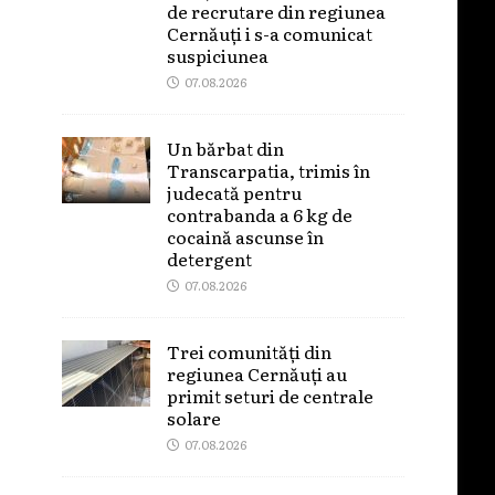
de recrutare din regiunea
Cernăuți i s-a comunicat
suspiciunea
07.08.2026
Un bărbat din
Transcarpatia, trimis în
judecată pentru
contrabanda a 6 kg de
cocaină ascunse în
detergent
07.08.2026
Trei comunități din
regiunea Cernăuți au
primit seturi de centrale
solare
07.08.2026