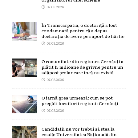
07.08.2026
În Transcarpatia, o doctoriță a fost
condamnată pentru că a depus
declarația de avere pe suport de hârtie
07.08.2026
O comunitate din regiunea Cernăuți a
plătit 15 milioane de grivne pentru un
adăpost școlar care încă nu există
07.08.2026
O iarnă grea urmează: cum se pot
pregăti locuitorii regiunii Cernăuți
07.08.2026
Candidații nu vor trebui să stea la
coadă: Universitatea Națională din