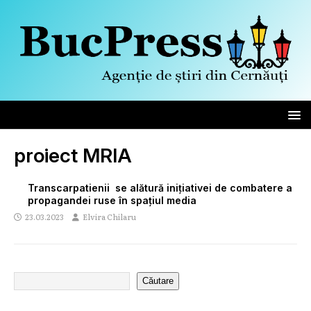
proiect MRIA
Transcarpatienii se alătură inițiativei de combatere a
propagandei ruse în spațiul media
23.03.2023
Elvira Chilaru
Căutare