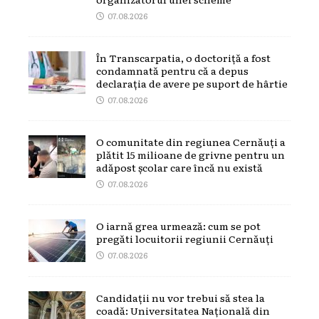
07.08.2026
În Transcarpatia, o doctoriță a fost
condamnată pentru că a depus
declarația de avere pe suport de hârtie
07.08.2026
O comunitate din regiunea Cernăuți a
plătit 15 milioane de grivne pentru un
adăpost școlar care încă nu există
07.08.2026
O iarnă grea urmează: cum se pot
pregăti locuitorii regiunii Cernăuți
07.08.2026
Candidații nu vor trebui să stea la
coadă: Universitatea Națională din