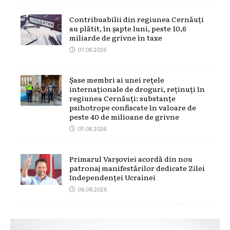
Contribuabilii din regiunea Cernăuți
au plătit, în șapte luni, peste 10,6
miliarde de grivne în taxe
07.08.2026
Șase membri ai unei rețele
internaționale de droguri, reținuți în
regiunea Cernăuți: substanțe
psihotrope confiscate în valoare de
peste 40 de milioane de grivne
07.08.2026
Primarul Varșoviei acordă din nou
patronaj manifestărilor dedicate Zilei
Independenței Ucrainei
06.08.2026