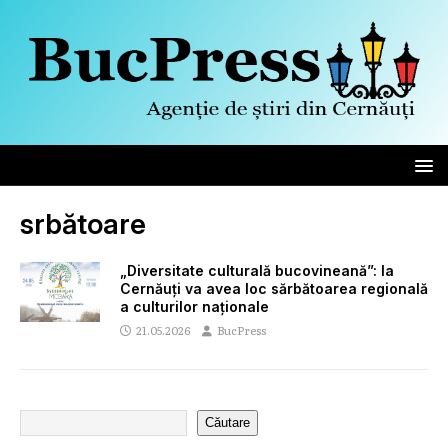
srbătoare
„Diversitate culturală bucovineană”: la
Cernăuți va avea loc sărbătoarea regională
a culturilor naționale
21.05.2026
BucPress
Căutare