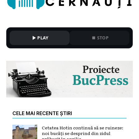
PLAY
STOP
CELE MAI RECENTE ȘTIRI
Cetatea Hotin continuă să se ruineze:
noi bucăți se desprind din zidul
prăbușit în aprilie