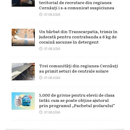
teritorial de recrutare din regiunea
Cernăuți i s-a comunicat suspiciunea
07.08.2026
Un bărbat din Transcarpatia, trimis în
judecată pentru contrabanda a 6 kg de
cocaină ascunse în detergent
07.08.2026
Trei comunități din regiunea Cernăuți
au primit seturi de centrale solare
07.08.2026
5.000 de grivne pentru elevii de clasa
întâi: cum se poate obține ajutorul
prin programul „Pachetul școlarului”
07.08.2026