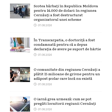
Scotea bărbați în Republica Moldova
pentru 14.000 de dolari: în regiunea
Cernăuți a fost destructurat
organizatorul unei scheme
07.08.2026
În Transcarpatia, o doctoriță a fost
condamnată pentru că a depus
declarația de avere pe suport de hârtie
07.08.2026
O comunitate din regiunea Cernăuți a
plătit 15 milioane de grivne pentru un
adăpost școlar care încă nu există
07.08.2026
O iarnă grea urmează: cum se pot
pregăti locuitorii regiunii Cernăuți
07.08.2026