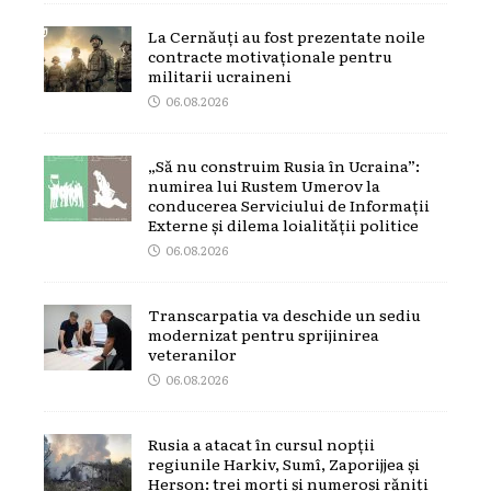
La Cernăuți au fost prezentate noile
contracte motivaționale pentru
militarii ucraineni
06.08.2026
„Să nu construim Rusia în Ucraina”:
numirea lui Rustem Umerov la
conducerea Serviciului de Informații
Externe și dilema loialității politice
06.08.2026
Transcarpatia va deschide un sediu
modernizat pentru sprijinirea
veteranilor
06.08.2026
Rusia a atacat în cursul nopții
regiunile Harkiv, Sumî, Zaporijjea și
Herson: trei morți și numeroși răniți