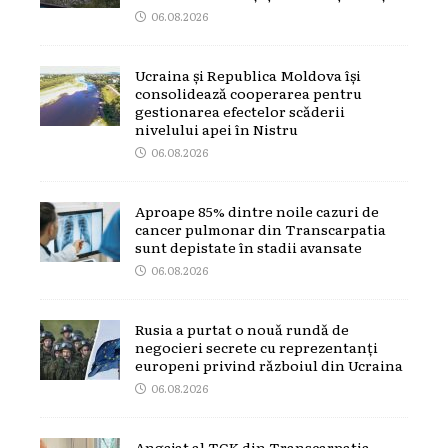
06.08.2026
Ucraina și Republica Moldova își
consolidează cooperarea pentru
gestionarea efectelor scăderii
nivelului apei în Nistru
06.08.2026
Aproape 85% dintre noile cazuri de
cancer pulmonar din Transcarpatia
sunt depistate în stadii avansate
06.08.2026
Rusia a purtat o nouă rundă de
negocieri secrete cu reprezentanți
europeni privind războiul din Ucraina
06.08.2026
Angajat al TCK din Transcarpatia,