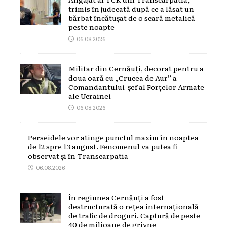
trimis în judecată după ce a lăsat un
bărbat încătușat de o scară metalică
peste noapte
06.08.2026
Militar din Cernăuți, decorat pentru a
doua oară cu „Crucea de Aur” a
Comandantului-șef al Forțelor Armate
ale Ucrainei
06.08.2026
Perseidele vor atinge punctul maxim în noaptea
de 12 spre 13 august. Fenomenul va putea fi
observat și în Transcarpatia
06.08.2026
În regiunea Cernăuți a fost
destructurată o rețea internațională
de trafic de droguri. Captură de peste
40 de milioane de grivne