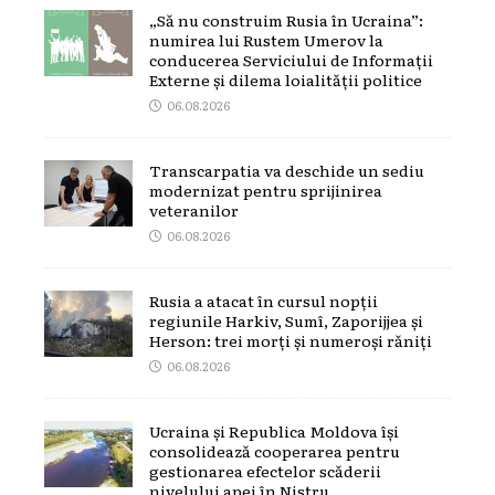
„Să nu construim Rusia în Ucraina”:
numirea lui Rustem Umerov la
conducerea Serviciului de Informații
Externe și dilema loialității politice
06.08.2026
Transcarpatia va deschide un sediu
modernizat pentru sprijinirea
veteranilor
06.08.2026
Rusia a atacat în cursul nopții
regiunile Harkiv, Sumî, Zaporijjea și
Herson: trei morți și numeroși răniți
06.08.2026
Ucraina și Republica Moldova își
consolidează cooperarea pentru
gestionarea efectelor scăderii
nivelului apei în Nistru