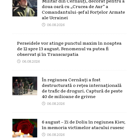
Militar din Cernăuți, decorat pentru a
doua oară cu „Crucea de Aur” a
Comandantului-șef al Forțelor Armate
ale Ucrainei
06.08.2026
Perseidele vor atinge punctul maxim în noaptea
de 12 spre 13 august. Fenomenul va putea fi
observat și în Transcarpatia
06.08.2026
În regiunea Cernăuți a fost
destructurată o rețea internațională
de trafic de droguri. Captură de peste
40 de milioane de grivne
06.08.2026
6 august – Zi de Doliu în regiunea Kiev,
în memoria victimelor atacului rusesc
06.08.2026