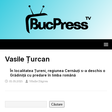
Vasile Țurcan
În localitatea Țureni, regiunea Cernăuți s-a deschis o
Grădiniță cu predare în limba română
01.05.2025
Vitalie Zâgrea
Căutare