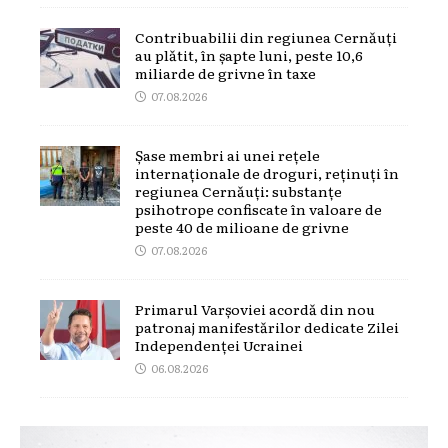
Contribuabilii din regiunea Cernăuți
au plătit, în șapte luni, peste 10,6
miliarde de grivne în taxe
07.08.2026
Șase membri ai unei rețele
internaționale de droguri, reținuți în
regiunea Cernăuți: substanțe
psihotrope confiscate în valoare de
peste 40 de milioane de grivne
07.08.2026
Primarul Varșoviei acordă din nou
patronaj manifestărilor dedicate Zilei
Independenței Ucrainei
06.08.2026