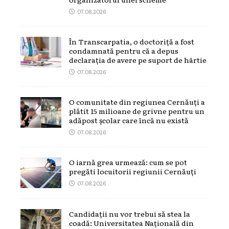
07.08.2026
În Transcarpatia, o doctoriță a fost
condamnată pentru că a depus
declarația de avere pe suport de hârtie
07.08.2026
O comunitate din regiunea Cernăuți a
plătit 15 milioane de grivne pentru un
adăpost școlar care încă nu există
07.08.2026
O iarnă grea urmează: cum se pot
pregăti locuitorii regiunii Cernăuți
07.08.2026
Candidații nu vor trebui să stea la
coadă: Universitatea Națională din