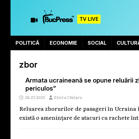
TV LIVE
POLITICĂ
ECONOMIE
SOCIAL
CULTUR
zbor
Armata ucraineană se opune reluării zbo
periculos”
28.07.2023
Elvira Chilaru
Reluarea zborurilor de pasageri în Ucraina î
există o amenințare de atacuri cu rachete în