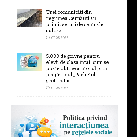
Trei comunități din
regiunea Cernăuți au
primit seturi de centrale
solare
07.08.2026
5.000 de grivne pentru
elevii de clasa întâi: cum se
poate obține ajutorul prin
programul „Pachetul
școlarului”
07.08.2026