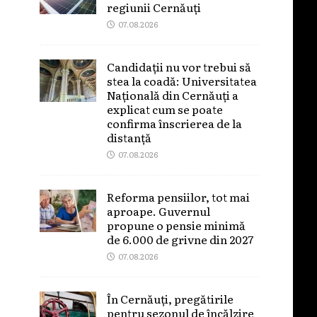
regiunii Cernăuți
07.08.2026
Candidații nu vor trebui să
stea la coadă: Universitatea
Națională din Cernăuți a
explicat cum se poate
confirma înscrierea de la
distanță
07.08.2026
Reforma pensiilor, tot mai
aproape. Guvernul
propune o pensie minimă
de 6.000 de grivne din 2027
07.08.2026
În Cernăuți, pregătirile
pentru sezonul de încălzire