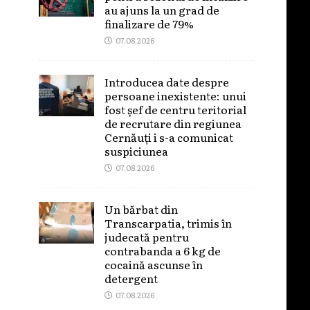
au ajuns la un grad de
finalizare de 79%
07.08.2026
Introducea date despre
persoane inexistente: unui
fost șef de centru teritorial
de recrutare din regiunea
Cernăuți i s-a comunicat
suspiciunea
07.08.2026
Un bărbat din
Transcarpatia, trimis în
judecată pentru
contrabanda a 6 kg de
cocaină ascunse în
detergent
07.08.2026