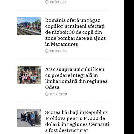
08.08.2026
România oferă un răgaz
copiilor ucraineni afectați
de război: 30 de copii din
zone bombardate au ajuns
în Maramureș
08.08.2026
Atac asupra unicului liceu
cu predare integrală în
limba română din regiunea
Odesa
07.08.2026
Scotea bărbați în Republica
Moldova pentru 14.000 de
dolari: în regiunea Cernăuți
a fost destructurat