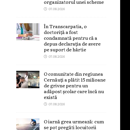
organizatorul unei scheme
07.08.2026
În Transcarpatia, o
doctoriță a fost
condamnată pentru că a
depus declarația de avere
pe suport de hârtie
07.08.2026
O comunitate din regiunea
Cernăuți a plătit 15 milioane
de grivne pentru un
adăpost școlar care încă nu
există
07.08.2026
O iarnă grea urmează: cum
se pot pregăti locuitorii