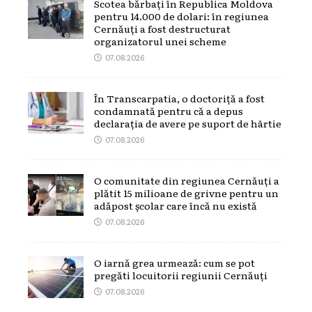
Scotea bărbați în Republica Moldova
pentru 14.000 de dolari: în regiunea
Cernăuți a fost destructurat
organizatorul unei scheme
07.08.2026
În Transcarpatia, o doctoriță a fost
condamnată pentru că a depus
declarația de avere pe suport de hârtie
07.08.2026
O comunitate din regiunea Cernăuți a
plătit 15 milioane de grivne pentru un
adăpost școlar care încă nu există
07.08.2026
O iarnă grea urmează: cum se pot
pregăti locuitorii regiunii Cernăuți
07.08.2026