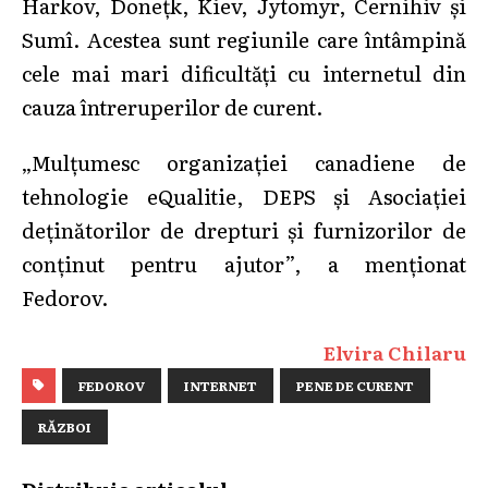
Harkov, Donețk, Kiev, Jytomyr, Cernihiv și
Sumî. Acestea sunt regiunile care întâmpină
cele mai mari dificultăți cu internetul din
cauza întreruperilor de curent.
„Mulțumesc organizației canadiene de
tehnologie eQualitie, DEPS și Asociației
deținătorilor de drepturi și furnizorilor de
conținut pentru ajutor”, a menționat
Fedorov.
Elvira Chilaru
FEDOROV
INTERNET
PENE DE CURENT
RĂZBOI
Distribuie articolul