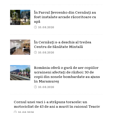
În Parcul Șevcenko din Cernăuți au
fost instalate arcade răcoritoare cu
apă
10.08.2026
În Cernăuți s-a deschis al treilea
Centru de Sănătate Mintală
10.08.2026
România oferă o gură de aer copiilor
ucraineni afectați de război: 30 de
copii din zonele bombardate au ajuns
în Maramureș
10.08.2026
Cornul unei vaci i-a străpuns toracele: un
motociclist de 43 de ani a murit în raionul Teaciv
10.08.2026