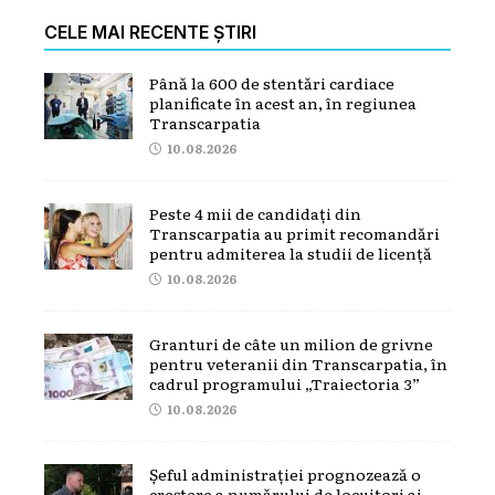
CELE MAI RECENTE ȘTIRI
Până la 600 de stentări cardiace
planificate în acest an, în regiunea
Transcarpatia
10.08.2026
Peste 4 mii de candidați din
Transcarpatia au primit recomandări
pentru admiterea la studii de licență
10.08.2026
Granturi de câte un milion de grivne
pentru veteranii din Transcarpatia, în
cadrul programului „Traiectoria 3”
10.08.2026
Șeful administrației prognozează o
creștere a numărului de locuitori ai