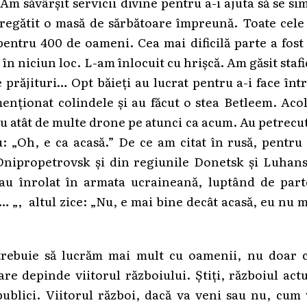
m săvârșit servicii divine pentru a-i ajuta să se si
egătit o masă de sărbătoare împreună. Toate cele 
entru 400 de oameni. Cea mai dificilă parte a fost
în niciun loc. L-am înlocuit cu hrișcă. Am găsit staf
 prăjituri… Opt băieți au lucrat pentru a-i face înt
menționat colindele și au făcut o stea Betleem. Aco
au atât de multe drone pe atunci ca acum. Au petrecu
u: „Oh, e ca acasă.” De ce am citat în rusă, pentru
Dnipropetrovsk și din regiunile Donetsk și Luhans
s-au înrolat în armata ucraineană, luptând de part
… „, altul zice: „Nu, e mai bine decât acasă, eu nu 
 trebuie să lucrăm mai mult cu oamenii, nu doar c
are depinde viitorul războiului. Știți, războiul act
ublici. Viitorul război, dacă va veni sau nu, cum