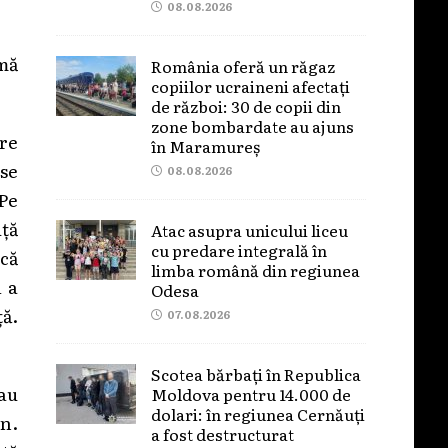
08.08.2026
 mă
România oferă un răgaz
copiilor ucraineni afectați
de război: 30 de copii din
zone bombardate au ajuns
re
în Maramureș
 se
08.08.2026
 Pe
uță
Atac asupra unicului liceu
cu predare integrală în
 că
limba română din regiunea
l a
Odesa
ță.
07.08.2026
Scotea bărbați în Republica
rau
Moldova pentru 14.000 de
dolari: în regiunea Cernăuți
un.
a fost destructurat