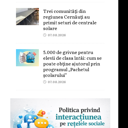
Trei comunități din
regiunea Cernăuți au
primit seturi de centrale
solare
07.08.2026
5.000 de grivne pentru
elevii de clasa întâi: cum se
poate obține ajutorul prin
programul „Pachetul
școlarului”
07.08.2026