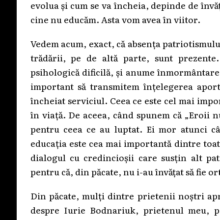
evolua și cum se va încheia, depinde de învăț
cine nu educăm. Asta vom avea în viitor.
Vedem acum, exact, că absența patriotismulu
trădării, pe de altă parte, sunt prezente
psihologică dificilă, și anume înmormântare
important să transmitem înțelegerea aportu
încheiat serviciul. Ceea ce este cel mai imp
în viață. De aceea, când spunem că „Eroii nu
pentru ceea ce au luptat. Ei mor atunci câ
educația este cea mai importantă dintre toa
dialogul cu credincioșii care susțin alt pa
pentru că, din păcate, nu i-au învățat să fie or
Din păcate, mulți dintre prietenii noștri ap
despre Iurie Bodnariuk, prietenul meu, p