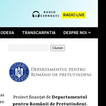
RADIO LIVE
ODESA
TRANSCARPATIA
DESPRE NOI
Căutare
mai
Proiect finanțat de
Departamentul
re
pentru Românii de Pretutindeni
.