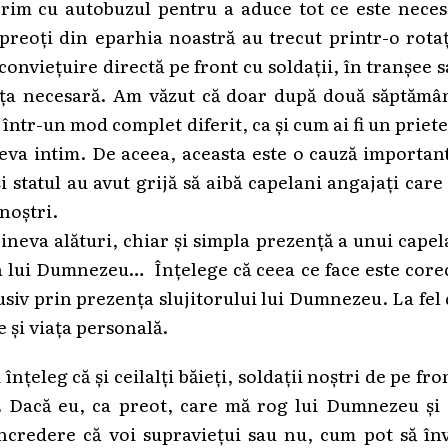
orim cu autobuzul pentru a aduce tot ce este nece
 preoți din eparhia noastră au trecut printr-o rota
conviețuire directă pe front cu soldații, în tranșee 
ența necesară. Am văzut că doar după două săptămân
 într-un mod complet diferit, ca și cum ai fi un priet
ceva intim. De aceea, aceasta este o cauză importan
și statul au avut grijă să aibă capelani angajați care
 noștri.
cineva alături, chiar și simpla prezență a unui cape
 a lui Dumnezeu… Înțelege că ceea ce face este core
lusiv prin prezența slujitorului lui Dumnezeu. La fel
 și viața personală.
nțeleg că și ceilalți băieți, soldații noștri de pe fro
. Dacă eu, ca preot, care mă rog lui Dumnezeu și 
ncredere că voi supraviețui sau nu, cum pot să în