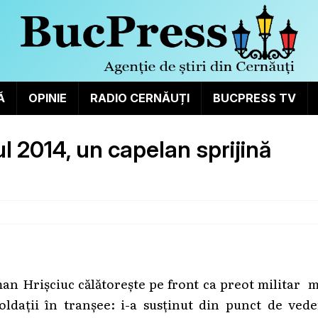
Ă
OPINIE
RADIO CERNĂUȚI
BUCPRESS TV
l 2014, un capelan sprijină
an Hrișciuc călătorește pe front ca preot militar 
oldații în tranșee: i-a susținut din punct de vede