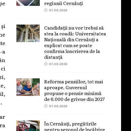
 pe
regiunii Cernăuți
07.08.2026
 și
Candidații nu vor trebui să
stea la coadă: Universitatea
ne
Națională din Cernăuți a
ste
explicat cum se poate
confirma înscrierea de la
-a
distanță
mân
07.08.2026
 ci
i,
Reforma pensiilor, tot mai
le,
aproape. Guvernul
propune o pensie minimă
il,
de 6.000 de grivne din 2027
.
07.08.2026
oar
În Cernăuți, pregătirile
ra
pentru sezonul de încălzire