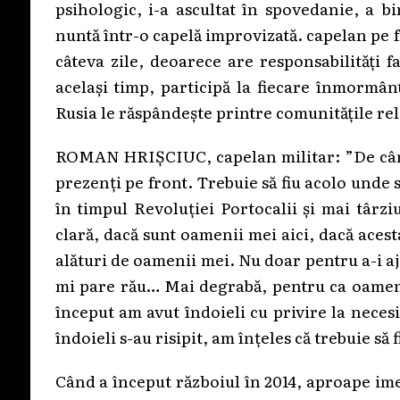
psihologic, i-a ascultat în spovedanie, a b
nuntă într-o capelă improvizată. capelan pe f
câteva zile, deoarece are responsabilități 
același timp, participă la fiecare înmormân
Rusia le răspândește printre comunitățile rel
ROMAN HRIȘCIUC, capelan militar: ”De când a
prezenți pe front. Trebuie să fiu acolo unde
în timpul Revoluției Portocalii și mai târzi
clară, dacă sunt oamenii mei aici, dacă aces
alături de oamenii mei. Nu doar pentru a-i aju
mi pare rău… Mai degrabă, pentru ca oamenii
început am avut îndoieli cu privire la necesi
îndoieli s-au risipit, am înțeles că trebuie să 
Când a început războiul în 2014, aproape ime