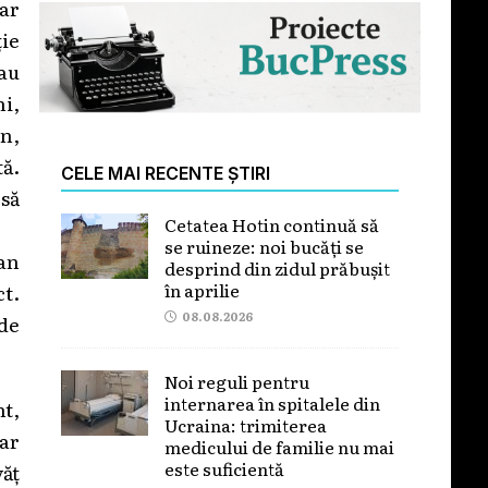
sar
ție
sau
i,
en,
tă.
CELE MAI RECENTE ȘTIRI
 să
Cetatea Hotin continuă să
se ruineze: noi bucăți se
lan
desprind din zidul prăbușit
în aprilie
ct.
08.08.2026
 de
Noi reguli pentru
internarea în spitalele din
nt,
Ucraina: trimiterea
ar
medicului de familie nu mai
este suficientă
văț