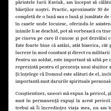
părintele Iurii Kaviuk, am început să călăt
băieților noștri. Practic, aproximativ 50 de
completă de o lună sau o lună și jumătate de 
în casele unde locuiesc, oferindu-le asist
inimile li se deschid, pot să vorbească cu tine
pe cineva pe care îl cunosc și pot dezvălui 
Este foarte bine că astăzi, atât biserica, cât 
lucreze în mod constant și direct cu militarii
Pentru un soldat, este important să aibă pe 
reprezintă pentru el prezența unui slujitor
Și înțelege că Domnul este alături de el, inc
importantă sunt darurile spirituale personale
Conștientizez, uneori mă expun la pericol, și î
sunt în permanență expuși la acest pericol
trebui să Îi încredințez viața mea, nu am î