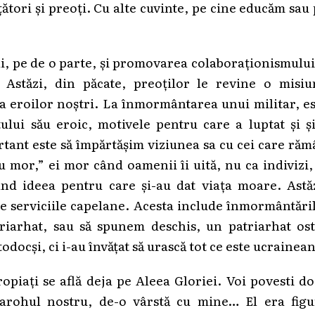
ători și preoți. Cu alte cuvinte, pe cine educăm sau
i, pe de o parte, și promovarea colaboraționismului
. Astăzi, din păcate, preoților le revine o misiu
a eroilor noștri. La înmormântarea unui militar, e
lui său eroic, motivele pentru care a luptat și și
ortant este să împărtășim viziunea sa cu cei care ră
 mor,” ei mor când oamenii îi uită, nu ca indivizi,
nd ideea pentru care și-au dat viața moare. Astăz
te serviciile capelane. Acesta include înmormântări
triarhat, sau să spunem deschis, un patriarhat ost
todocși, ci i-au învățat să urască tot ce este ucrainean
ropiați se află deja pe Aleea Gloriei. Voi povesti d
arohul nostru, de-o vârstă cu mine… El era figu