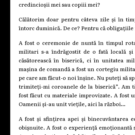
credincioșii mei sau copiii mei?
Călătorim doar pentru câteva zile și în tim
întorc duminică. De ce? Pentru că obligațiile 
A fost o ceremonie de nuntă în timpul rot
militari s-a îndrăgostit de o fată locală ș
căsătorească în biserică, ci în unitatea mi
mașina de comandă a fost un cortegiu militar
pe care am făcut-o noi înșine. Nu puteți să s
trimiteți-mi coroanele de la biserică”. Am t
fost făcut cu materiale improvizate. A fost
Oamenii și-au unit viețile, aici la război…
A fost și sfințirea apei și binecuvântarea 
obișnuite. A fost o experiență emoționantă 