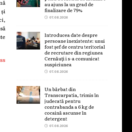
ană
au ajuns la un grad de
finalizare de 79%
 și
07.08.2026
ci,
să
Introducea date despre
ste
persoane inexistente: unui
fost șef de centru teritorial
de recrutare din regiunea
Cernăuți i s-a comunicat
ss
suspiciunea
07.08.2026
Un bărbat din
Transcarpatia, trimis în
judecată pentru
contrabanda a 6 kg de
cocaină ascunse în
detergent
07.08.2026