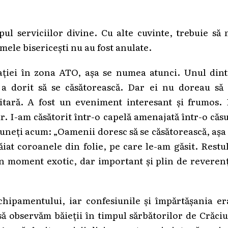
pul serviciilor divine. Cu alte cuvinte, trebuie să
mele bisericești nu au fost anulate.
ației în zona ATO, așa se numea atunci. Unul dint
i a dorit să se căsătorească. Dar ei nu doreau să
litară. A fost un eveniment interesant și frumos.
. I-am căsătorit într-o capelă amenajată într-o căs
puneți acum: „Oamenii doresc să se căsătorească, așa
ăiat coroanele din folie, pe care le-am găsit. Restu
 un moment exotic, dar important și plin de reveren
echipamentului, iar confesiunile și împărtășania e
să observăm băieții în timpul sărbătorilor de Crăci