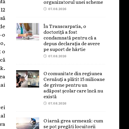
mtă
organizatorul unei scheme
12
07.08.2026
 să
ide
În Transcarpatia, o
doctoriță a fost
r-o
condamnată pentru că a
lo,
depus declarația de avere
pe suport de hârtie
t o
07.08.2026
 că
k.
O comunitate din regiunea
ea
Cernăuți a plătit 15 milioane
mai
de grivne pentru un
adăpost școlar care încă nu
există
07.08.2026
ei
ual
O iarnă grea urmează: cum
 va
se pot pregăti locuitorii