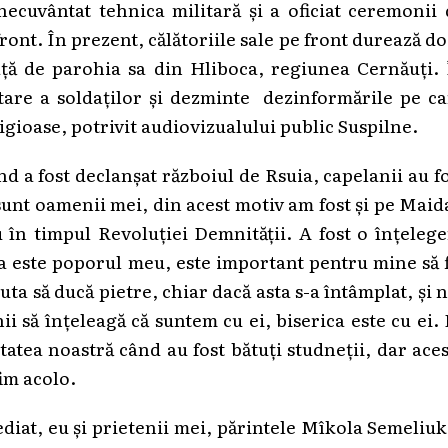
inecuvântat tehnica militară și a oficiat ceremonii
ront. În prezent, călătoriile sale pe front durează d
față de parohia sa din Hliboca, regiunea Cernăuți.
tare a soldaților și dezminte dezinformările pe c
igioase, potrivit audiovizualului public Suspilne.
 fost declanșat războiul de Rsuia, capelanii au f
 sunt oamenii mei, din acest motiv am fost și pe Mai
u în timpul Revoluției Demnității. A fost o înțeleg
ta este poporul meu, este important pentru mine să 
ta să ducă pietre, chiar dacă asta s-a întâmplat, și 
 să înțeleagă că suntem cu ei, biserica este cu ei.
tatea noastră când au fost bătuți studneții, dar ace
fim acolo.
diat, eu și prietenii mei, părintele Mîkola Semeliuk