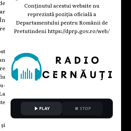
 de
Conținutul acestui website nu
oar
reprezintă poziția oficială a
 În
Departamentului pentru Românii de
are
Pretutindeni
https://dprp.gov.ro/web/
ost
dan
ere
fiu
nu-
 La
ste
PLAY
STOP
 și