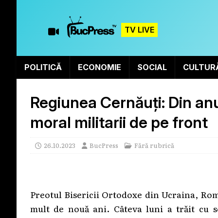
TV LIVE
POLITICĂ
ECONOMIE
SOCIAL
CULTUR
Regiunea Cernăuți: Din anu
moral militarii de pe front
26.10.2023
BucPress
Fără rubrică
Preotul Bisericii Ortodoxe din Ucraina, Rom
mult de nouă ani. Câteva luni a trăit cu s