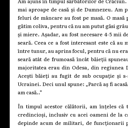
Am ajuns în timpul sărbătorilor de Crăciun. A
mai aproape de casă și de Dumnezeu. Am pr
feluri de mâncare au fost pe masă. O masă p
gătim coliva, pentru că nu am putut găsi grâu 
și miere. Așadar, au fost necesare 4-5 mii de
seară. Ceea ce a fost interesant este că au 
între tunur, au aprins focul, pentru că nu er
seară atât de frumoasă încât băieții spunea
majoritatea erau din Odesa, din regiunea 
Acești băieți au fugit de sub ocupație și 
Ucrainei. Deci unul spune: „Parcă aș fi acasă
am casă..”
În timpul acestor călătorii, am înțeles că
credincioși, inclusiv cu acei oameni de la c
depinde acum de militari, de funcționarii p