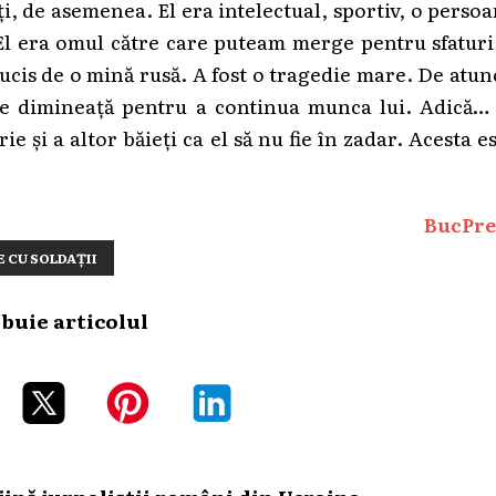
lți, de asemenea. El era intelectual, sportiv, o perso
 El era omul către care puteam merge pentru sfaturi
ucis de o mină rusă. A fost o tragedie mare. De atun
are dimineață pentru a continua munca lui. Adică… 
ie și a altor băieți ca el să nu fie în zadar. Acesta e
BucPre
E CU SOLDAȚII
ibuie articolul
ină jurnaliștii români din Ucraina