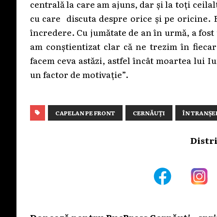
centrală la care am ajuns, dar și la toți ceila
cu care discuta despre orice și pe oricine.
încredere. Cu jumătate de an în urmă, a fost 
am conștientizat clar că ne trezim în fiec
facem ceva astăzi, astfel încât moartea lui Iur
un factor de motivație”.
CAPELAN PE FRONT
CERNĂUȚI
ÎN TRANȘE
Distr
Donează pentru BucPress Cernăuți - sprij