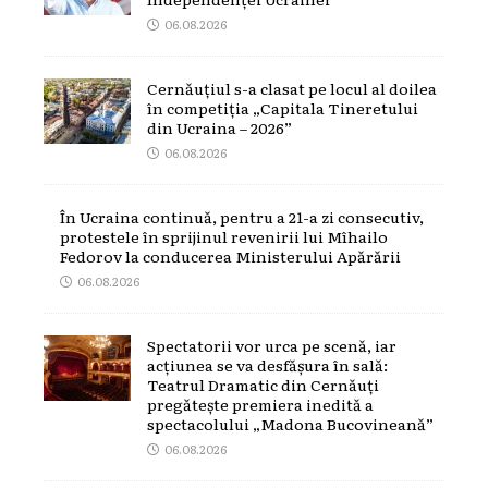
06.08.2026
Cernăuțiul s-a clasat pe locul al doilea
în competiția „Capitala Tineretului
din Ucraina – 2026”
06.08.2026
În Ucraina continuă, pentru a 21-a zi consecutiv,
protestele în sprijinul revenirii lui Mîhailo
Fedorov la conducerea Ministerului Apărării
06.08.2026
Spectatorii vor urca pe scenă, iar
acțiunea se va desfășura în sală:
Teatrul Dramatic din Cernăuți
pregătește premiera inedită a
spectacolului „Madona Bucovineană”
06.08.2026