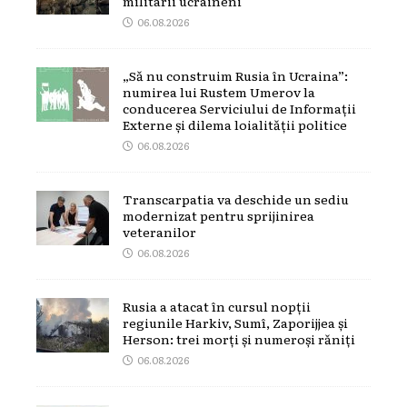
militarii ucraineni
06.08.2026
„Să nu construim Rusia în Ucraina”:
numirea lui Rustem Umerov la
conducerea Serviciului de Informații
Externe și dilema loialității politice
06.08.2026
Transcarpatia va deschide un sediu
modernizat pentru sprijinirea
veteranilor
06.08.2026
Rusia a atacat în cursul nopții
regiunile Harkiv, Sumî, Zaporijjea și
Herson: trei morți și numeroși răniți
06.08.2026