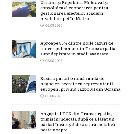
Ucraina și Republica Moldova își
consolidează cooperarea pentru
gestionarea efectelor scăderii
nivelului apei în Nistru
06.08.2026
Aproape 85% dintre noile cazuri de
cancer pulmonar din Transcarpatia
sunt depistate în stadii avansate
06.08.2026
Rusia a purtat o nouă rundă de
negocieri secrete cu reprezentanți
europeni privind războiul din Ucraina
06.08.2026
Angajat al TCK din Transcarpatia,
trimis în judecată după ce a lăsat un
bărbat încătușat de o scară metalică
peste noapte