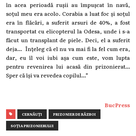
în acea perioadă rușii au împușcat în navă,
soțul meu era acolo. Corabia a luat foc și soțul
era în flăcări, a suferit arsuri de 40%, a fost
transportat cu elicopterul la Odesa, unde i s-a
făcut un transplant de piele. Deci, el a suferit
deja… Înțeleg că el nu va mai fi la fel cum era,
dar, eu îl voi iubi așa cum este, vom lupta
pentru revenirea lui acasă din prizonierat…
Sper că își va revedea copilul…”
BucPress
CERNĂUȚI
PRIZONIER DE RĂZBOI
SOȚIA PRIZONIERULUI