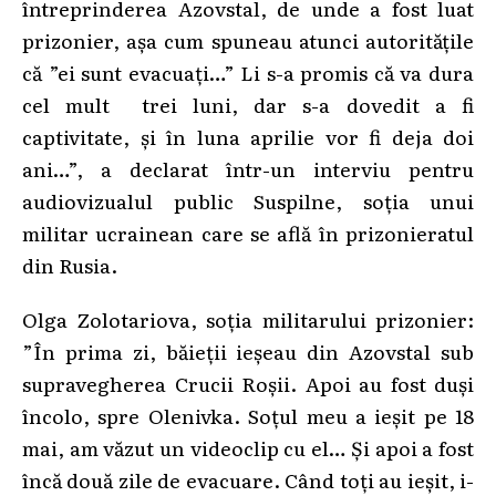
întreprinderea Azovstal, de unde a fost luat
prizonier, așa cum spuneau atunci autoritățile
că ”ei sunt evacuați…” Li s-a promis că va dura
cel mult trei luni, dar s-a dovedit a fi
captivitate, și în luna aprilie vor fi deja doi
ani…”, a declarat într-un interviu pentru
audiovizualul public Suspilne, soția unui
militar ucrainean care se află în prizonieratul
din Rusia.
Olga Zolotariova, soția militarului prizonier:
”În prima zi, băieții ieșeau din Azovstal sub
supravegherea Crucii Roșii. Apoi au fost duși
încolo, spre Olenivka. Soțul meu a ieșit pe 18
mai, am văzut un videoclip cu el… Și apoi a fost
încă două zile de evacuare. Când toți au ieșit, i-