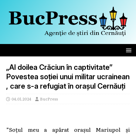
„Al doilea Crăciun în captivitate”
Povestea soției unui militar ucrainean
, care s-a refugiat în orașul Cernăuți
04.01.2024
BucPress
”Soțul meu a apărat orașul Mariupol și