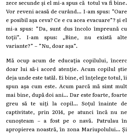
zece secunde și el mi-a spus că totul va fi bine.
Vor reveni acasă de curând… I-am spus: ”Oare
e posibil așa ceva? Ce e cu acea evacuare”? și el
mi-a spus: ”Da, sunt dus încolo împreună cu
toții”. I-am spus: „Bine, nu există alte
variante?” – ”Nu, doar așa”.
Mă ocup acum de educația copilului, încerc
doar lui să-i acord atenție. Acum copilul știe
deja unde este tatăl. Ei bine, el înțelege totul, îi
spun așa cum este. Acum parcă mă simt mult
mai bine, după doi ani… Dar este foarte, foarte
greu să te uiți la copil… Soțul înainte de
captivitate, prin 2014, pe atunci încă nu ne
cunoșteam – a fost pe o navă. Patrulau în
apropierea noastră, în zona Mariupolului… Și