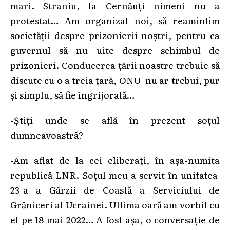
mari. Straniu, la Cernăuți nimeni nu a
protestat… Am organizat noi, să reamintim
societății despre prizonierii noștri, pentru ca
guvernul să nu uite despre schimbul de
prizonieri. Conducerea țării noastre trebuie să
discute cu o a treia țară, ONU nu ar trebui, pur
și simplu, să fie îngrijorată…
-Știți unde se află în prezent soțul
dumneavoastră?
-Am aflat de la cei eliberați, în așa-numita
republică LNR. Soțul meu a servit în unitatea
23-a a Gărzii de Coastă a Serviciului de
Grăniceri al Ucrainei. Ultima oară am vorbit cu
el pe 18 mai 2022… A fost așa, o conversație de