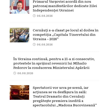
Primarul Varșoviei acordă din nou
patronaj manifestărilor dedicate Zilei
Independenței Ucrainei
06.08.2026
Cernăuți s-a clasat pe locul al doilea în
competiția „Capitala Tineretului din
Ucraina – 2026”
06.08.2026
În Ucraina continuă, pentru a 21-a zi consecutiv,
protestele în sprijinul revenirii lui Mîhailo
Fedorov la conducerea Ministerului Apărării
06.08.2026
Spectatorii vor urca pe scenă, iar
acțiunea se va desfășura în sală:
Teatrul Dramatic din Cernăuți
pregătește premiera inedită a
spectacolului „Madona Bucovineană”