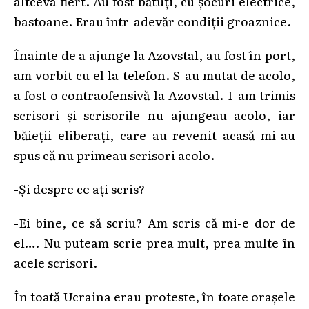
altceva fiert. Au fost bătuți, cu șocuri electrice,
bastoane. Erau într-adevăr condiții groaznice.
Înainte de a ajunge la Azovstal, au fost în port,
am vorbit cu el la telefon. S-au mutat de acolo,
a fost o contraofensivă la Azovstal. I-am trimis
scrisori și scrisorile nu ajungeau acolo, iar
băieții eliberați, care au revenit acasă mi-au
spus că nu primeau scrisori acolo.
-Și despre ce ați scris?
-Ei bine, ce să scriu? Am scris că mi-e dor de
el…. Nu puteam scrie prea mult, prea multe în
acele scrisori.
În toată Ucraina erau proteste, în toate orașele