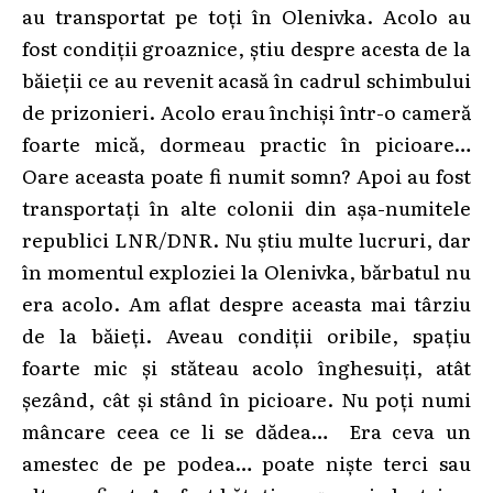
au transportat pe toți în Olenivka. Acolo au
fost condiții groaznice, știu despre acesta de la
băieții ce au revenit acasă în cadrul schimbului
de prizonieri. Acolo erau închiși într-o cameră
foarte mică, dormeau practic în picioare…
Oare aceasta poate fi numit somn? Apoi au fost
transportați în alte colonii din așa-numitele
republici LNR/DNR. Nu știu multe lucruri, dar
în momentul exploziei la Olenivka, bărbatul nu
era acolo. Am aflat despre aceasta mai târziu
de la băieți. Aveau condiții oribile, spațiu
foarte mic și stăteau acolo înghesuiți, atât
șezând, cât și stând în picioare. Nu poți numi
mâncare ceea ce li se dădea… Era ceva un
amestec de pe podea… poate niște terci sau