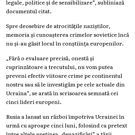
legale, politice şi de sensibilizare”, subliniază
documentul citat.
Spre deosebire de atrocităţile naziştilor,
memoria şi cunoaşterea crimelor sovietice încă
nu şi-au găsit locul în conştiinţa europenilor.
„Fără o evaluare precisă, onestă şi
cuprinzătoare a trecutului, nu vom putea
preveni efectiv viitoare crime pe continentul
nostru sau să le investigăm pe cele actuale din
Ucraina”, se arată în scrisoarea semnată cei
cinci lideri europeni.
Rusia a lansat un război împotriva Ucrainei în
urmă cu aproape cinci luni, folosind ca pretext
între altele pretinsa „denazificări” a ţării