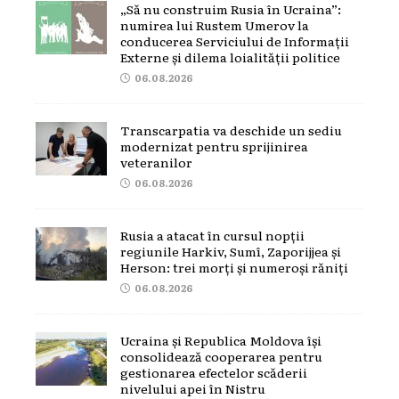
„Să nu construim Rusia în Ucraina”:
numirea lui Rustem Umerov la
conducerea Serviciului de Informații
Externe și dilema loialității politice
06.08.2026
Transcarpatia va deschide un sediu
modernizat pentru sprijinirea
veteranilor
06.08.2026
Rusia a atacat în cursul nopții
regiunile Harkiv, Sumî, Zaporijjea și
Herson: trei morți și numeroși răniți
06.08.2026
Ucraina și Republica Moldova își
consolidează cooperarea pentru
gestionarea efectelor scăderii
nivelului apei în Nistru