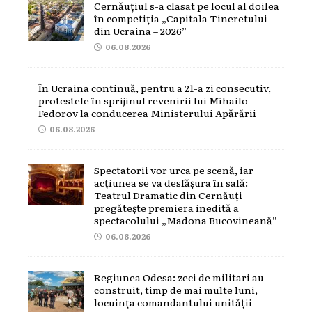
Cernăuțiul s-a clasat pe locul al doilea
în competiția „Capitala Tineretului
din Ucraina – 2026”
06.08.2026
În Ucraina continuă, pentru a 21-a zi consecutiv,
protestele în sprijinul revenirii lui Mîhailo
Fedorov la conducerea Ministerului Apărării
06.08.2026
Spectatorii vor urca pe scenă, iar
acțiunea se va desfășura în sală:
Teatrul Dramatic din Cernăuți
pregătește premiera inedită a
spectacolului „Madona Bucovineană”
06.08.2026
Regiunea Odesa: zeci de militari au
construit, timp de mai multe luni,
locuința comandantului unității